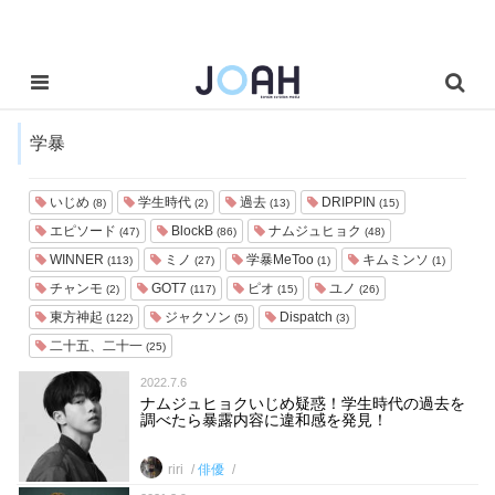
学暴
いじめ
学生時代
過去
DRIPPIN
(8)
(2)
(13)
(15)
エピソード
BlockB
ナムジュヒョク
(47)
(86)
(48)
WINNER
ミノ
学暴MeToo
キムミンソ
(113)
(27)
(1)
(1)
チャンモ
GOT7
ピオ
ユノ
(2)
(117)
(15)
(26)
東方神起
ジャクソン
Dispatch
(122)
(5)
(3)
二十五、二十一
(25)
2022.7.6
ナムジュヒョクいじめ疑惑！学生時代の過去を
調べたら暴露内容に違和感を発見！
riri
俳優