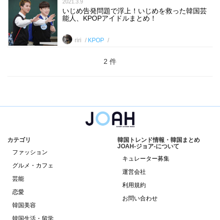
2021.3.9
いじめ告発問題で浮上！いじめを救った韓国芸
能人、KPOPアイドルまとめ！
riri
KPOP
2 件
カテゴリ
韓国トレンド情報・韓国まとめ
JOAH-ジョア-について
ファッション
キュレーター募集
グルメ・カフェ
運営会社
芸能
利用規約
恋愛
お問い合わせ
韓国美容
韓国生活・留学