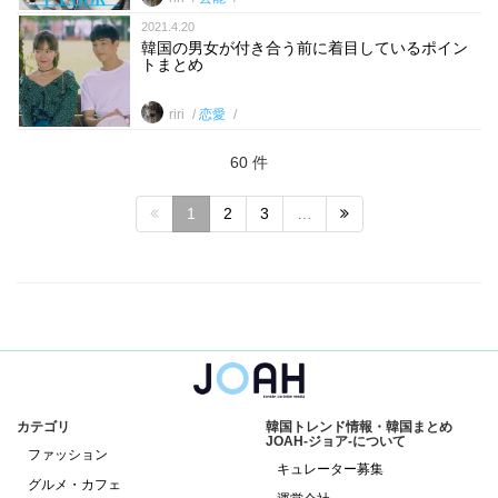
2021.4.20
韓国の男女が付き合う前に着目しているポイン
トまとめ
riri
恋愛
60 件
1
2
3
…
カテゴリ
韓国トレンド情報・韓国まとめ
JOAH-ジョア-について
ファッション
キュレーター募集
グルメ・カフェ