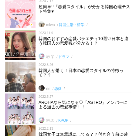
2024.7.17
超簡単!!『恋愛スタイル』が分かる韓国心理テス
ト特集♥
miwa
韓国生活・留学
2023.11.9
韓国のおすすめ恋愛バラエティ10選♡日本と違
う韓国人の恋愛観が分かる！？
Ⓟ.Ⓔ
ドラマ
2022.8.26
韓国人が驚く！日本の恋愛スタイルの特徴っ
て？？
riri
恋愛
2022.5.27
AROHAなら気になる♡「ASTRO」メンバーに
よる過去の恋愛事情！！
Ⓟ.Ⓔ
KPOP
2022.2.13
韓国女子は無意識にしてる？？付き合う前に確