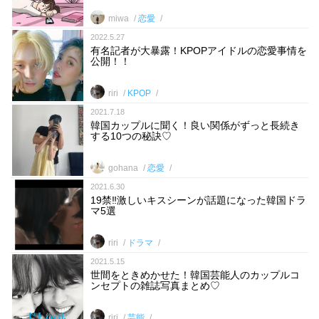
miwa
恋愛
2022.5.27
有名記者が大暴露！KPOPアイドルの恋愛事情を
公開！！
riri
KPOP
2021.7.18
韓国カップルに聞く！良い関係がずっと長続き
する10つの秘訣♡
gohana
恋愛
2021.6.30
19禁‼︎激しいキスシーンが話題になった韓国ドラ
マ5選
riri
ドラマ
2021.5.15
世間をときめかせた！韓国芸能人のカップルコ
ンセプトの雑誌写真まとめ♡
riri
芸能