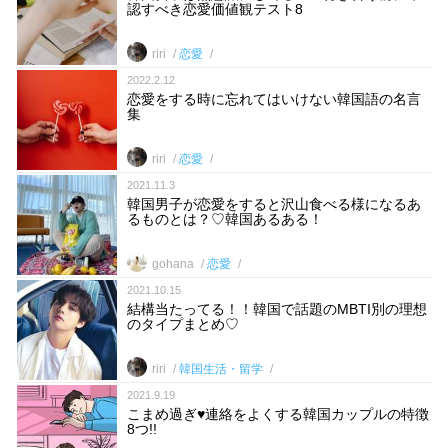
認すべき恋愛価値観テスト8
riri
恋愛
2022.2.12
恋愛をする時に忘れてはいけない韓国語の名言
集
riri
恋愛
2021.11.3
韓国男子が恋愛をすると沢山食べる様になるあ
るものとは？♡韓国あるある！
gohana
恋愛
2021.10.15
結構当たってる！！韓国で話題のMBTI別の理想
のタイプまとめ♡
riri
韓国生活・留学
2021.9.19
こまめ過ぎ♥連絡をよくする韓国カップルの特徴
8つ!!