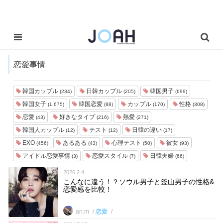
恋愛事情
韓国カップル
日韓カップル
韓国男子
(234)
(205)
(699)
韓国女子
韓国恋愛
カップル
性格
(1,675)
(88)
(170)
(308)
恋愛
好きなタイプ
熱愛
(43)
(216)
(271)
韓国人カップル
テスト
日韓の違い
(12)
(12)
(17)
EXO
あるある
心理テスト
彼女
(456)
(43)
(50)
(93)
アイドル恋愛事情
恋愛スタイル
日韓夫婦
(3)
(7)
(66)
2026.2.4
こんなに違う！？ソウル男子と釜山男子の性格&
恋愛感を比較！
an.m
恋愛