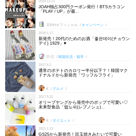
2018.12.21
JOAH独占300円クーポン発行！BTSカラコン
「PLAY / UP」が最...
JOAHオフィシャル
キャンペーン
2018.1.17
新発売！20代のためのお酒「좋은데이(チョウン
デイ) 1929」♥
Ⓟ.Ⓔ
韓国生活・留学
2017.6.2
通常のポテトのカロリー半分以下？！韓国マク
ドナルドから新発売「ワッフルフライ」
K
グルメ
2017.5.22
オリーブヤングから発売中のポップで可愛い♡
未来型食品「랩노쉬(レブノシュ)...
K
ダイエット
2021.1.13
GS25から新発売！目玉焼きみたいで可愛い