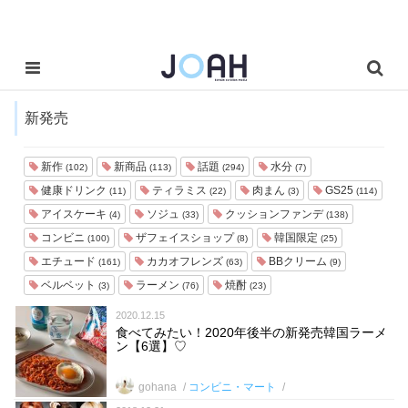
新発売
新作
新商品
話題
水分
(102)
(113)
(294)
(7)
健康ドリンク
ティラミス
肉まん
GS25
(11)
(22)
(3)
(114)
アイスケーキ
ソジュ
クッションファンデ
(4)
(33)
(138)
コンビニ
ザフェイスショップ
韓国限定
(100)
(8)
(25)
エチュード
カカオフレンズ
BBクリーム
(161)
(63)
(9)
ベルベット
ラーメン
焼酎
(3)
(76)
(23)
2020.12.15
食べてみたい！2020年後半の新発売韓国ラーメ
ン【6選】♡
gohana
コンビニ・マート