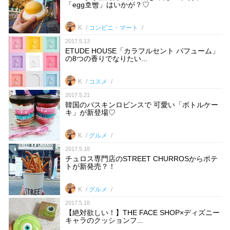
「egg호빵」はいかが？♡
K
コンビニ・マート
2017.5.13
ETUDE HOUSE「カラフルセント パフューム」
の8つの香りでなりたい...
K
コスメ
2017.5.21
韓国のバスキンロビンスで 可愛い「ボトルケー
キ」が新登場♡
K
グルメ
2017.5.18
チュロス専門店のSTREET CHURROSからポテ
トが新発売？！
K
グルメ
2017.5.18
【絶対欲しい！】THE FACE SHOP×ディズニー
キャラのクッションフ...