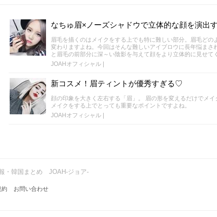
なちゅ眉×ノーズシャドウで立体的な顔を演出
眉毛を描くのはメイクをする上でも特に難しい部分。眉毛どの
変わりますよね。今回はそんな難しいアイブロウに長年悩まさ
と眉毛の前部分に深～い陰影を与えて顔をより立体的に見せて
JOAHオフィシャル
|
新コスメ！眉ティントが優秀すぎる♡
顔の印象を大きく左右する「眉」。 眉の形を変えるだけでメイ
メイクをする上でとっても重要なポイントですよね。
JOAHオフィシャル
|
・韓国まとめ JOAH-ジョア-
規約
お問い合わせ