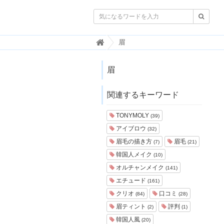

韓
眉
国
ト
レ
眉
ン
ド
関連するキーワード
情
報
・
TONYMOLY
(39)
韓
アイブロウ
(32)
国
ま
眉毛の描き方
眉毛
(7)
(21)
と
韓国人メイク
(10)
め
オルチャンメイク
(141)
J
エチュード
(161)
O
クリオ
口コミ
A
(84)
(28)
H
眉ティント
評判
(2)
(1)
-
韓国人風
(20)
ジ