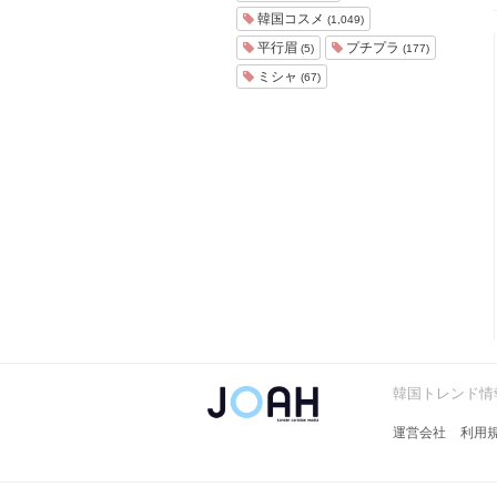
ョ
韓国コスメ
(1,049)
ア
平行眉
プチプラ
(5)
(177)
-
ミシャ
(67)
韓国トレンド情報
運営会社
利用