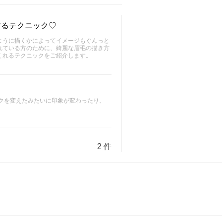
するテクニック♡
ように描くかによってイメージもぐんっと
れている方のために、綺麗な眉毛の描き方
くれるテクニックをご紹介します。
クを変えたみたいに印象が変わったり、
2 件