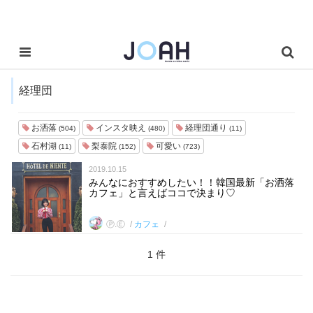
経理団
お洒落
インスタ映え
経理団通り
(504)
(480)
(11)
石村湖
梨泰院
可愛い
(11)
(152)
(723)
2019.10.15
みんなにおすすめしたい！！韓国最新「お洒落
カフェ」と言えばココで決まり♡
Ⓟ.Ⓔ
カフェ
1 件