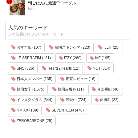
5
朝ごはんに最適♡ヨーグル...
haru
|
人気のキーワード
いま話題になっているキーワード
おすすめ (107)
韓国スキンケア (223)
ILLIT (25)
LE SSERAFIM (131)
ITZY (260)
IVE (195)
SNS (526)
Hearts2Hearts (12)
NCT (314)
日本人メンバー (135)
正直レビュー (16)
韓国女子 (1,675)
韓国皮膚科 (11)
音楽番組 (46)
インスタグラム (544)
可愛い (724)
皮膚科 (22)
NMIXX (109)
SEVENTEEN (470)
ZEROBASEONE (25)