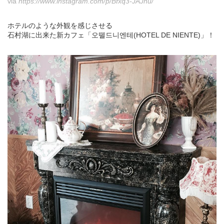
via
https://www.instagram.com/p/Bfxq3-JAJnu/
ホテルのような外観を感じさせる
石村湖に出来た新カフェ「오뗄드니엔테(HOTEL DE NIENTE)」！