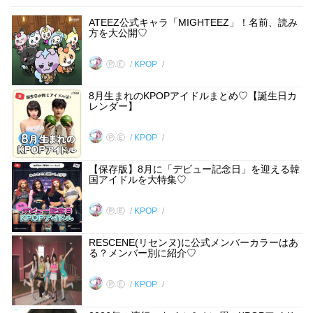
ATEEZ公式キャラ「MIGHTEEZ」！名前、読み
方を大公開♡
Ⓟ.Ⓔ
KPOP
8月生まれのKPOPアイドルまとめ♡【誕生日カ
レンダー】
Ⓟ.Ⓔ
KPOP
【保存版】8月に「デビュー記念日」を迎える韓
国アイドルを大特集♡
Ⓟ.Ⓔ
KPOP
RESCENE(リセンヌ)に公式メンバーカラーはあ
る？メンバー別に紹介♡
Ⓟ.Ⓔ
KPOP