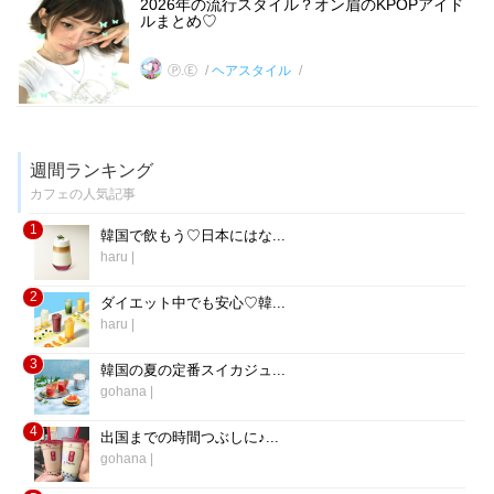
2026年の流行スタイル？オン眉のKPOPアイド
ルまとめ♡
Ⓟ.Ⓔ
ヘアスタイル
週間ランキング
カフェの人気記事
1
韓国で飲もう♡日本にはな...
haru
|
2
ダイエット中でも安心♡韓...
haru
|
3
韓国の夏の定番スイカジュ...
gohana
|
4
出国までの時間つぶしに♪...
gohana
|