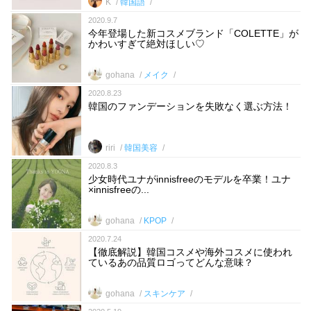
K
韓国語
2020.9.7
今年登場した新コスメブランド「COLETTE」が
かわいすぎて絶対ほしい♡
gohana
メイク
2020.8.23
韓国のファンデーションを失敗なく選ぶ方法！
riri
韓国美容
2020.8.3
少女時代ユナがinnisfreeのモデルを卒業！ユナ
×innisfreeの...
gohana
KPOP
2020.7.24
【徹底解説】韓国コスメや海外コスメに使われ
ているあの品質ロゴってどんな意味？
gohana
スキンケア