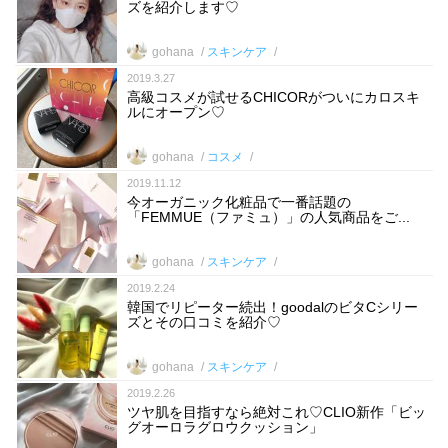
ズを紹介します♡
gohana
スキンケア
2019.3.27
高級コスメが試せるCHICORがついにカロスキ
ルにオープン♡
gohana
コスメ
2019.11.12
今オーガニック化粧品で一番話題の
「FEMMUE（ファミュ）」の人気商品をご...
gohana
スキンケア
2019.2.24
韓国でリピーター続出！goodalのビタCシリー
ズとその口コミを紹介♡
gohana
スキンケア
2019.2.26
ツヤ肌を目指すなら絶対これ♡CLIO新作「ビッ
グオーロラグロウクッション」