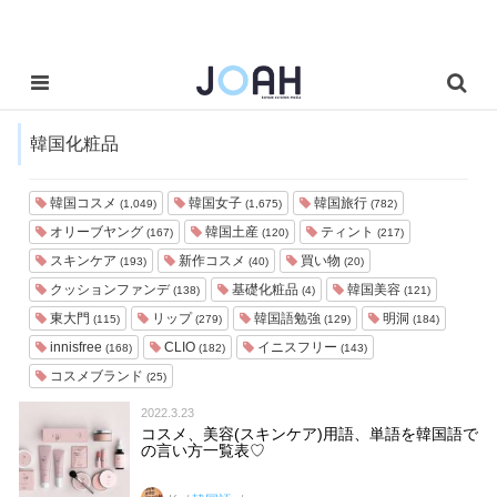
韓国化粧品
韓国コスメ
韓国女子
韓国旅行
(1,049)
(1,675)
(782)
オリーブヤング
韓国土産
ティント
(167)
(120)
(217)
スキンケア
新作コスメ
買い物
(193)
(40)
(20)
クッションファンデ
基礎化粧品
韓国美容
(138)
(4)
(121)
東大門
リップ
韓国語勉強
明洞
(115)
(279)
(129)
(184)
innisfree
CLIO
イニスフリー
(168)
(182)
(143)
コスメブランド
(25)
2022.3.23
コスメ、美容(スキンケア)用語、単語を韓国語で
の言い方一覧表♡