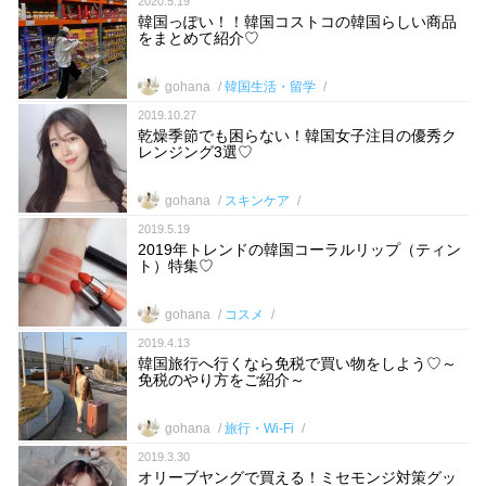
2020.5.19
韓国っぽい！！韓国コストコの韓国らしい商品
をまとめて紹介♡
gohana
韓国生活・留学
2019.10.27
乾燥季節でも困らない！韓国女子注目の優秀ク
レンジング3選♡
gohana
スキンケア
2019.5.19
2019年トレンドの韓国コーラルリップ（ティン
ト）特集♡
gohana
コスメ
2019.4.13
韓国旅行へ行くなら免税で買い物をしよう♡～
免税のやり方をご紹介～
gohana
旅行・Wi-Fi
2019.3.30
オリーブヤングで買える！ミセモンジ対策グッ