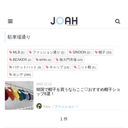
駐車場通り
MLB
ファッション通り
SINOON
帽子
(2)
(2)
(2)
(33)
BEAKER
emis
南大門市場
(2)
(4)
(10)
バケットハット
キャップ
二ット帽
(3)
(13)
(1)
ホンデ
(286)
2022.11.10
韓国で帽子を買うならここ♡おすすめ帽子ショ
ップ6選！
haru
ファッション
1 件