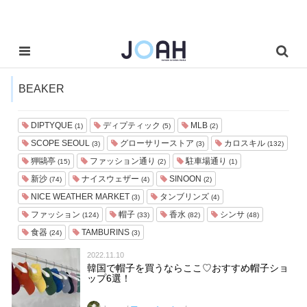
BEAKER
DIPTYQUE
ディプティック
MLB
(1)
(5)
(2)
SCOPE SEOUL
グローサリーストア
カロスキル
(3)
(3)
(132)
狎鷗亭
ファッション通り
駐車場通り
(15)
(2)
(1)
新沙
ナイスウェザー
SINOON
(74)
(4)
(2)
NICE WEATHER MARKET
タンブリンズ
(3)
(4)
ファッション
帽子
香水
シンサ
(124)
(33)
(82)
(48)
食器
TAMBURINS
(24)
(3)
2022.11.10
韓国で帽子を買うならここ♡おすすめ帽子ショ
ップ6選！