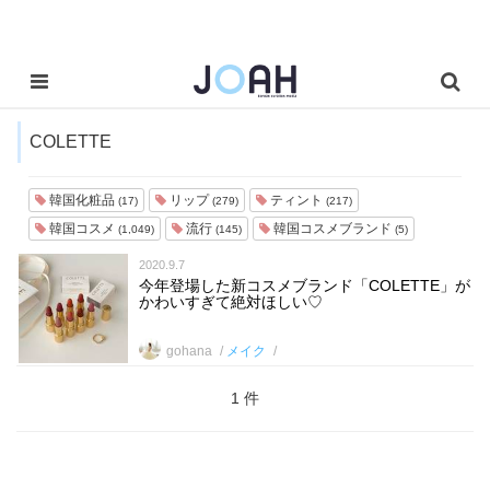
COLETTE
韓国化粧品
リップ
ティント
(17)
(279)
(217)
韓国コスメ
流行
韓国コスメブランド
(1,049)
(145)
(5)
2020.9.7
今年登場した新コスメブランド「COLETTE」が
かわいすぎて絶対ほしい♡
gohana
メイク
1 件