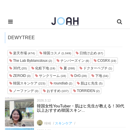
DEWYTREE
楽天市場
韓国コスメ
日焼け止め
(474)
(1,049)
(67)
The Lab Byblancdoux
ナンバーズイン
COSRX
(2)
(8)
(19)
30代
化粧下地
夏
ドクターペプチ
(20)
(19)
(268)
(1)
ZEROID
サンクリーム
DrG
下地
(3)
(18)
(28)
(34)
韓国スキンケア
roundlab
肌はヒ先生
(223)
(2)
(5)
ノーファンデ
おすすめ
TORRIDEN
(3)
(107)
(2)
2026.3.12
韓国女性YouTuber・肌はヒ先生が教える！30代
以上おすすめ韓国スキン...
애배
スキンケア