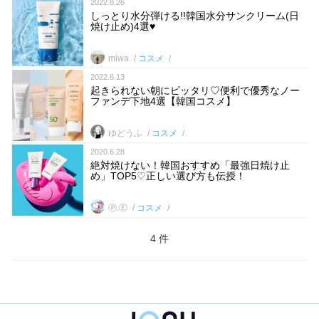
2022.8.26
しっとり水分弾ける!!韓国水分サンクリーム(日
焼け止め)4選♥
miwa
コスメ
2022.6.13
起きられない朝にピッタリ♡便利で優秀なノー
ファンデ下地4選【韓国コスメ】
ゆどうふ
コスメ
2020.6.28
絶対焼けない！韓国おすすめ「最強日焼け止
め」TOP5♡正しい選び方も伝授！
Ⓟ.Ⓔ
コスメ
4 件