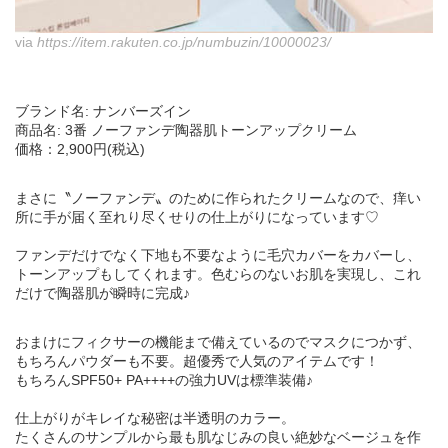
via
https://item.rakuten.co.jp/numbuzin/10000023/
ブランド名: ナンバーズイン
商品名: 3番 ノーファンデ陶器肌トーンアップクリーム
価格：2,900円(税込)
まさに〝ノーファンデ〟のために作られたクリームなので、痒い
所に手が届く至れり尽くせりの仕上がりになっています♡
ファンデだけでなく下地も不要なように毛穴カバーをカバーし、
トーンアップもしてくれます。色むらのないお肌を実現し、これ
だけで陶器肌が瞬時に完成♪
おまけにフィクサーの機能まで備えているのでマスクにつかず、
もちろんパウダーも不要。超優秀で人気のアイテムです！
もちろんSPF50+ PA++++の強力UVは標準装備♪
仕上がりがキレイな秘密は半透明のカラー。
たくさんのサンプルから最も肌なじみの良い絶妙なベージュを作