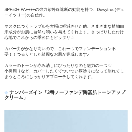
SPF50+ PA++++の強力紫外線遮断の効能を持つ、Dewytree(デュ
ーイツリー)の自信作。
マスクにつくトラブルを大幅に軽減させた他、さまざまな植物由
来成分がお肌に自然な潤いを与えてくれます。さっぱりした付け
心地でこれからの季節にもピッタリ♡
カバー力がかなり高いので、これ一つでファンデーション不
要！！つるりとした綺麗なお肌が完成します♪
カラーのトーンが赤み消しにぴったりなのも魅力の一つ♡
小鼻周りなど、カバーしたくてついつい厚塗りになって崩れてし
まうところにしっかりアプローチしてくれます。
ナンバーズイン「3番ノーファンデ陶器肌トーンアップ
クリーム」