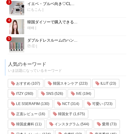
3
イエベ・ブルベ向き♡CL...
にもこん
|
4
韓国ダイソーで購入できる...
애배
|
5
ダブルドレスルームのハン...
Ⓟ.Ⓔ
|
人気のキーワード
いま話題になっているキーワード
おすすめ (107)
韓国スキンケア (223)
ILLIT (23)
ITZY (260)
SNS (526)
IVE (194)
LE SSERAFIM (130)
NCT (314)
可愛い (723)
正直レビュー (16)
韓国女子 (1,675)
韓国皮膚科 (11)
インスタグラム (544)
愛用 (73)