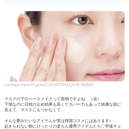
via
https://qoo10.jp/su/1325687991/Q136780582
マスクの下のベースメイクって面倒ですよね…（涙）
下地なのに日焼け止め効果も高くてカバー力もあって綺麗な肌に
見えて、マスクにもつかなくて…
そんな夢みたいなアイテムが実は韓国コスメにはあります♪
起きられない朝にぴったりの楽ちん優秀アイテムたち♡早速チェ