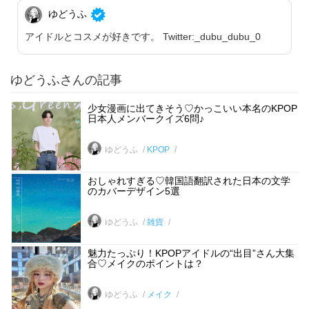
ゆどうふ
アイドルとコスメが好きです。 Twitter:_dubu_dubu_0
ゆどうふさんの記事
少女漫画に出てきそう♡かっこいい本名のKPOP
日本人メンバークイズ6問♪
ゆどうふ
KPOP
おしゃれすぎる♡韓国語翻訳された日本の文学
のカバーデザイン5選
ゆどうふ
雑貨
魅力たっぷり！KPOPアイドルの“出目”さん大集
合♡メイクのポイントは？
ゆどうふ
メイク