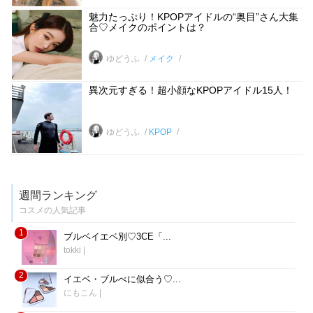
魅力たっぷり！KPOPアイドルの“奥目”さん大集
合♡メイクのポイントは？
ゆどうふ
メイク
異次元すぎる！超小顔なKPOPアイドル15人！
ゆどうふ
KPOP
週間ランキング
コスメの人気記事
1
ブルベイエベ別♡3CE「...
tokki
|
2
イエベ・ブルべに似合う♡...
にもこん
|