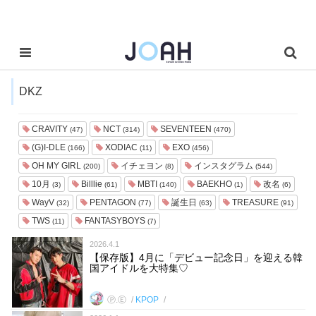
DKZ
CRAVITY
NCT
SEVENTEEN
(47)
(314)
(470)
(G)I-DLE
XODIAC
EXO
(166)
(11)
(456)
OH MY GIRL
イチェヨン
インスタグラム
(200)
(8)
(544)
10月
Billlie
MBTI
BAEKHO
改名
(3)
(61)
(140)
(1)
(6)
WayV
PENTAGON
誕生日
TREASURE
(32)
(77)
(63)
(91)
TWS
FANTASYBOYS
(11)
(7)
2026.4.1
【保存版】4月に「デビュー記念日」を迎える韓
国アイドルを大特集♡
Ⓟ.Ⓔ
KPOP