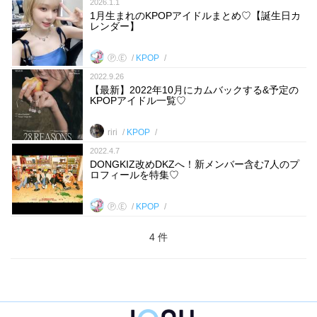
2026.1.1
1月生まれのKPOPアイドルまとめ♡【誕生日カ
レンダー】
Ⓟ.Ⓔ
KPOP
2022.9.26
【最新】2022年10月にカムバックする&予定の
KPOPアイドル一覧♡
riri
KPOP
2022.4.7
DONGKIZ改めDKZへ！新メンバー含む7人のプ
ロフィールを特集♡
Ⓟ.Ⓔ
KPOP
4 件