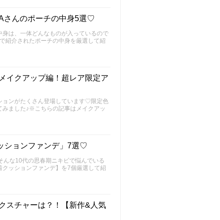
国CAさんのポーチの中身5選♡
中身は、一体どんなものが入っているので
の中で紹介されたポーチの中身を厳選して紹
♡メイクアップ編！超レア限定ア
ションがたくさん登場しています♡限定色
てみました♪※こちらの記事はメイクアッ
ッションファンデ」7選♡
そんな10代の思春期ニキビで悩んでいる
着クッションファンデ】を7個厳選して紹
テクスチャーは？！【新作&人気