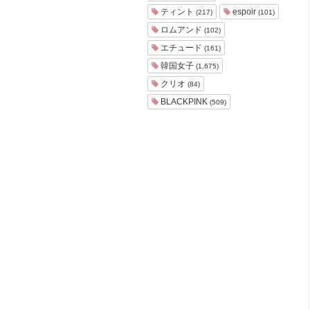
ョ
ティント
espoir
(217)
(101)
ア
ロムアンド
(102)
-
エチュード
(161)
韓国女子
(1,675)
クリオ
(84)
BLACKPINK
(509)