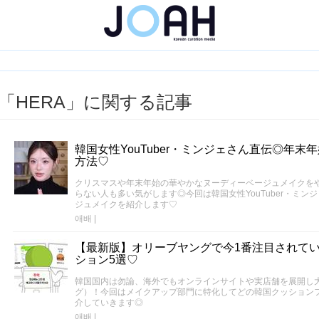
「HERA」に関する記事
韓国女性YouTuber・ミンジェさん直伝◎年
方法♡
クリスマスや年末年始の華やかなヌーディーベージュメイクを
らない人も多い気がします◎今回は韓国女性YouTuber・ミン
ジュメイクを紹介します♡
애배
|
【最新版】オリーブヤングで今1番注目されて
ション5選♡
韓国国内は勿論、海外でもオンラインサイトや実店舗を展開し大人
グ）！今回はメイクアップ部門に特化してどの韓国クッション
介していきます◎
애배
|