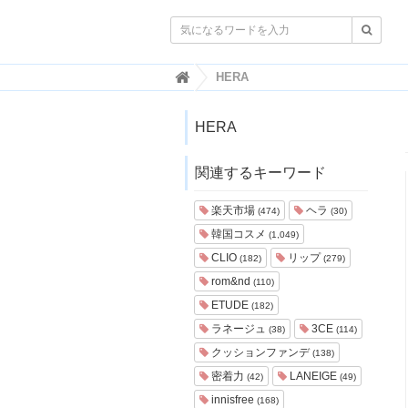

韓
HERA
国
ト
レ
HERA
ン
ド
関連するキーワード
情
報
・
楽天市場
ヘラ
(474)
(30)
韓
韓国コスメ
(1,049)
国
ま
CLIO
リップ
(182)
(279)
と
rom&nd
(110)
め
ETUDE
(182)
J
ラネージュ
3CE
(38)
(114)
O
クッションファンデ
A
(138)
H
密着力
LANEIGE
(42)
(49)
-
innisfree
(168)
ジ