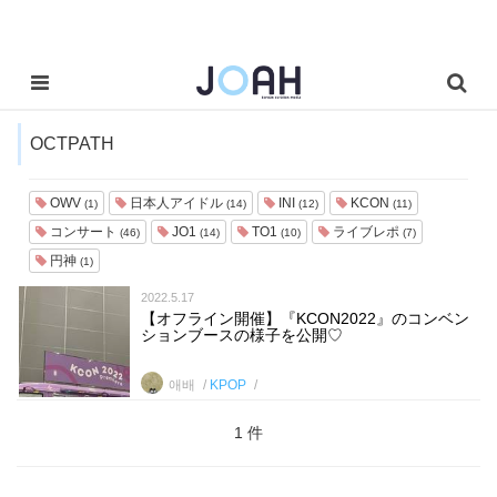
OCTPATH
OWV
日本人アイドル
INI
KCON
(1)
(14)
(12)
(11)
コンサート
JO1
TO1
ライブレポ
(46)
(14)
(10)
(7)
円神
(1)
2022.5.17
【オフライン開催】『KCON2022』のコンベン
ションブースの様子を公開♡
애배
KPOP
1 件