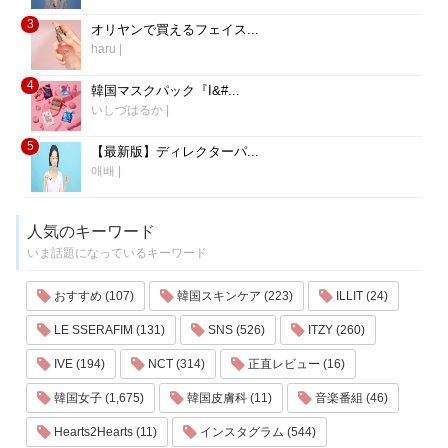
3
オリヤンで買えるフェイス...
haru
|
4
韓国マスクパック『I&#...
いしづはるか
|
5
【最新版】ディレクターパ...
애배
|
人気のキーワード
いま話題になっているキーワード
おすすめ (107)
韓国スキンケア (223)
ILLIT (24)
LE SSERAFIM (131)
SNS (526)
ITZY (260)
IVE (194)
NCT (314)
正直レビュー (16)
韓国女子 (1,675)
韓国皮膚科 (11)
音楽番組 (46)
Hearts2Hearts (11)
インスタグラム (544)