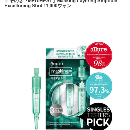
その②『MEDIHEAL』Masking Layering Ampoule
Exceltoning Shot 11,000ウォン