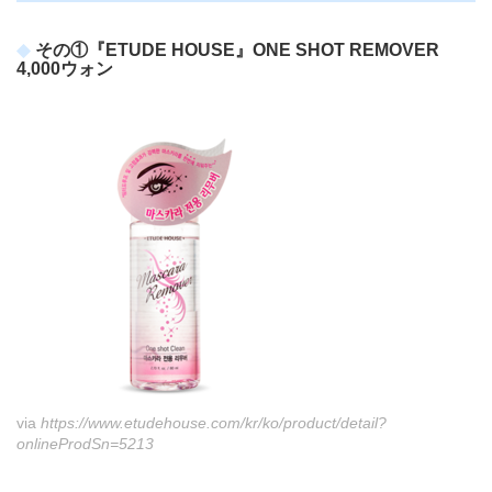
その①『ETUDE HOUSE』ONE SHOT REMOVER
4,000ウォン
via
https://www.etudehouse.com/kr/ko/product/detail?
onlineProdSn=5213