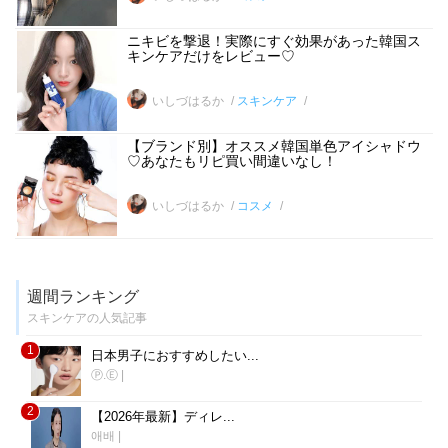
ニキビを撃退！実際にすぐ効果があった韓国ス
キンケアだけをレビュー♡
いしづはるか
スキンケア
【ブランド別】オススメ韓国単色アイシャドウ
♡あなたもリピ買い間違いなし！
いしづはるか
コスメ
週間ランキング
スキンケアの人気記事
1
日本男子におすすめしたい...
Ⓟ.Ⓔ
|
2
【2026年最新】ディレ...
애배
|