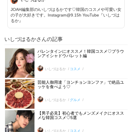
JOAH編集部のiいしづはるかです♡韓国のコスメや可愛い女
の子が大好きです。Instagram@9.15h YouTube『いしづは
るか』
いしづはるかさんの記事
バレンタインにオススメ！韓国コスメ♡ブラウ
ンアイシャドウパレット編
いしづはるか
コスメ
芸能人御用達「ヨンチョンヨンファ」で絶品ユ
ッケを食べよう♡
いしづはるか
グルメ
【男子必見】初心者でもメンズメイクにオスス
メな韓国コスメ♡5選
いしづはるか
コスメ