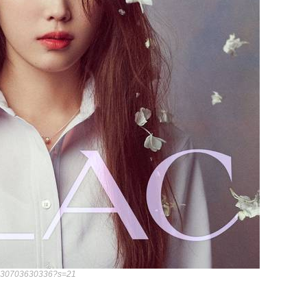
010330703630336?s=21