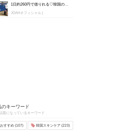
1日約260円で借りれる♡韓国のWiFiレンタルおすすめ「WiFi弁当(WiFi Dosirak)」
JOAHオフィシャル
|
気のキーワード
話題になっているキーワード
おすすめ (107)
韓国スキンケア (223)