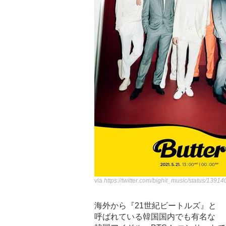
via
https://twitter.com/bighit_music/status/1
海外から『21世紀ビートルズ』と
呼ばれている韓国国内でも有名な