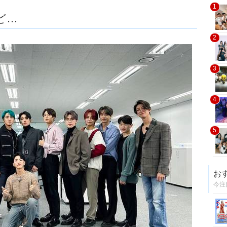
1
ど…
2
3
4
5
お
今注