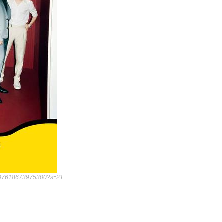
391407618673975300?s=21