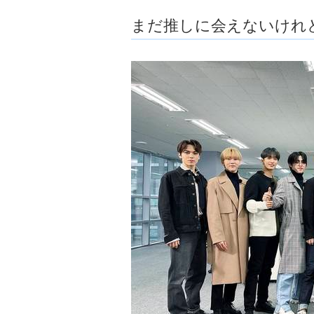
ョ
まだ推しに会えないけれ
ア
-