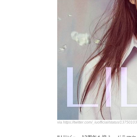
via
https://twitter.com/_iuofficial/status/1375