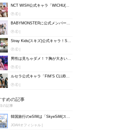
NCT WISH公式キャラ「WICHU(ウィチュ)」！名前、読み方、動物を大公開♡
Ⓟ.Ⓔ
|
BABYMONSTERに公式メンバーカラーはある？メンバー別に紹介♡
Ⓟ.Ⓔ
|
Stray Kids(スキズ)公式キャラ！SKZOOの名前、読み方、動物を大公開♡
Ⓟ.Ⓔ
|
男性は見ちゃダメ！？胸が大きいと話題の韓国女性アイドル15人を紹介♡
Ⓟ.Ⓔ
|
ルセラ公式キャラ「FIM’S CLUB」！名前、読み方、動物を大公開♡
Ⓟ.Ⓔ
|
すすめの記事
目の記事
韓国旅行のeSIMは「SkyeSiM(スカイイーシム)」！1日単位で最安値380円から利用可能！
JOAHオフィシャル
|