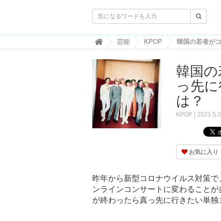

韓
芸能
KPOP
国
ト
韓国の
レ
ン
っ先に
ド
情
は？
報
・
KPOP
2021.5.
韓
国
ま
と
お気に入り
め
J
昨年から新型コロナウイルス対策で
O
ンラインコンサートに変わることが
A
が終わったら真っ先に行きたい単独
H
-
ジ