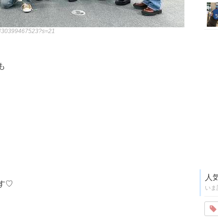
854430399467523?s=21
、
も
人
す♡
いま