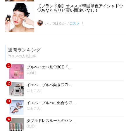
【ブランド別】オススメ韓国単色アイシャドウ
♡あなたもリピ買い間違いなし！
いしづはるか
コスメ
週間ランキング
コスメの人気記事
1
ブルベイエベ別♡3CE「...
tokki
|
2
イエベ・ブルベ向き♡CL...
にもこん
|
3
イエベ・ブルべに似合う♡...
にもこん
|
4
ダブルドレスルームのハン...
Ⓟ.Ⓔ
|