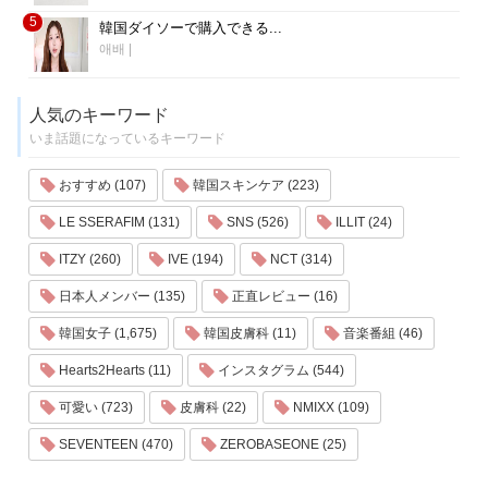
5
韓国ダイソーで購入できる...
애배
|
人気のキーワード
いま話題になっているキーワード
おすすめ (107)
韓国スキンケア (223)
LE SSERAFIM (131)
SNS (526)
ILLIT (24)
ITZY (260)
IVE (194)
NCT (314)
日本人メンバー (135)
正直レビュー (16)
韓国女子 (1,675)
韓国皮膚科 (11)
音楽番組 (46)
Hearts2Hearts (11)
インスタグラム (544)
可愛い (723)
皮膚科 (22)
NMIXX (109)
SEVENTEEN (470)
ZEROBASEONE (25)