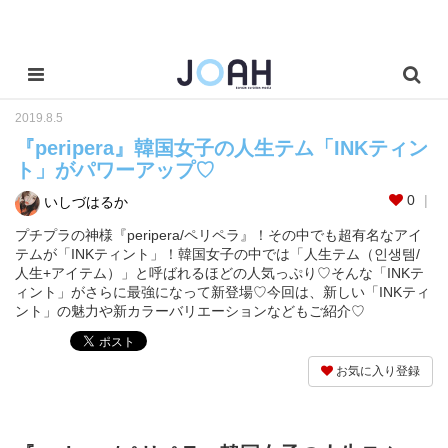
2019.8.5
『peripera』韓国女子の人生テム「INKティン
ト」がパワーアップ♡
0
いしづはるか
プチプラの神様『peripera/ペリペラ』！その中でも超有名なアイ
テムが「INKティント」！韓国女子の中では「人生テム（인생템/
人生+アイテム）」と呼ばれるほどの人気っぷり♡そんな「INKテ
ィント」がさらに最強になって新登場♡今回は、新しい「INKティ
ント」の魅力や新カラーバリエーションなどもご紹介♡
お気に入り登録