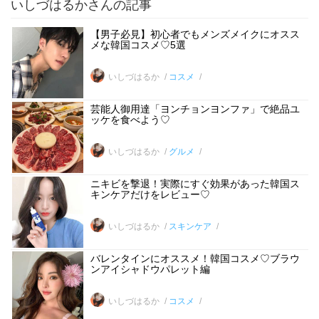
いしづはるかさんの記事
【男子必見】初心者でもメンズメイクにオスス
メな韓国コスメ♡5選
いしづはるか
コスメ
芸能人御用達「ヨンチョンヨンファ」で絶品ユ
ッケを食べよう♡
いしづはるか
グルメ
ニキビを撃退！実際にすぐ効果があった韓国ス
キンケアだけをレビュー♡
いしづはるか
スキンケア
バレンタインにオススメ！韓国コスメ♡ブラウ
ンアイシャドウパレット編
いしづはるか
コスメ