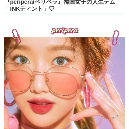
『peripera/ペリペラ』韓国女子の人生テム
「INKティント」♡