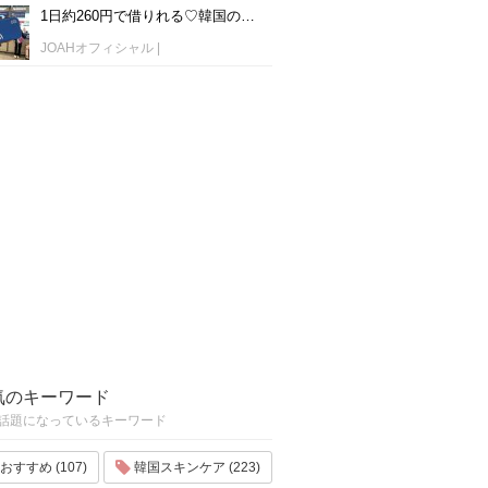
1日約260円で借りれる♡韓国のWiFiレンタルおすすめ「WiFi弁当(WiFi Dosirak)」
JOAHオフィシャル
|
気のキーワード
話題になっているキーワード
おすすめ (107)
韓国スキンケア (223)