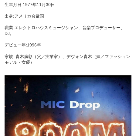
生年月日:1977年11月30日
出身:アメリカ合衆国
職業:エレクトロハウスミュージシャン、音楽プロデューサー、
DJ。
デビュー年:1996年
家族: 青木廣彰（父／実業家）、デヴォン青木（妹／ファッション
モデル・女優）