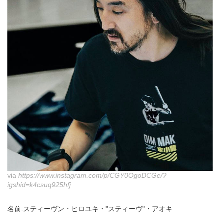
via
https://www.instagram.com/p/CGY0OgoDCGe/?
igshid=k4csuq925hfj
名前:スティーヴン・ヒロユキ・"スティーヴ"・アオキ