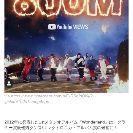
via
https://www.instagram.com/p/CIRSrJgDl9j/?
igshid=1o2s1zmeg4ngn
2012年に発表した1stスタジオアルバム『Wonderland』は、グラ
ミー賞最優秀ダンス/エレクトロニカ・アルバム賞の候補に！