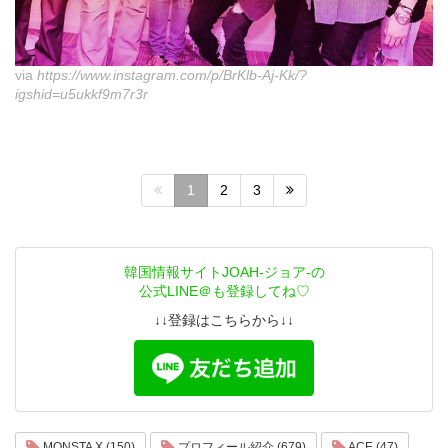
via
https://www.instagram.com/p/BrKlb-Aj-Kk/?
igshid=u5ukkf9m7r3r
1
2
3
韓国情報サイトJOAH-ジョア-の
公式LINE＠も登録してね♡
↓↓登録はこちらから↓↓
MONSTA X (150)
プロフィール紹介 (679)
ACE (47)