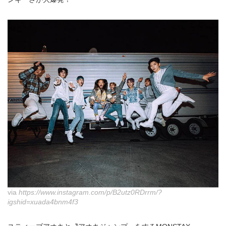
via
https://www.instagram.com/p/B2utz0RDrrm/?
igshid=xuada4bnm4f3