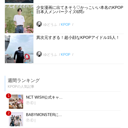
少女漫画に出てきそう♡かっこいい本名のKPOP
日本人メンバークイズ6問♪
ゆどうふ
KPOP
異次元すぎる！超小顔なKPOPアイドル15人！
ゆどうふ
KPOP
週間ランキング
KPOPの人気記事
1
NCT WISH公式キャ...
Ⓟ.Ⓔ
|
2
BABYMONSTERに...
Ⓟ.Ⓔ
|