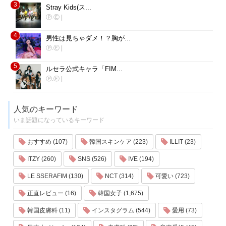
3
Stray Kids(ス...
Ⓟ.Ⓔ
|
4
男性は見ちゃダメ！？胸が...
Ⓟ.Ⓔ
|
5
ルセラ公式キャラ「FIM...
Ⓟ.Ⓔ
|
人気のキーワード
いま話題になっているキーワード
おすすめ (107)
韓国スキンケア (223)
ILLIT (23)
ITZY (260)
SNS (526)
IVE (194)
LE SSERAFIM (130)
NCT (314)
可愛い (723)
正直レビュー (16)
韓国女子 (1,675)
韓国皮膚科 (11)
インスタグラム (544)
愛用 (73)