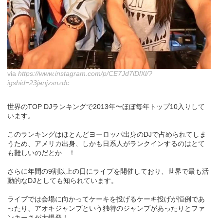
via
https://www.instagram.com/p/CE7Jd7lDlXl/?
igshid=23janjzsnzdc
世界のTOP DJランキングで2013年〜ほぼ毎年トップ10入りして
います。
このランキングはほとんどヨーロッパ出身のDJで占められてしま
うため、アメリカ出身、しかも日系人がランクインするのはとて
も難しいのだとか…！
さらに年間の9割以上の日にライブを開催しており、世界で最も活
動的なDJとしても知られています。
ライブでは会場に向かってケーキを投げるケーキ投げが恒例であ
ったり、アオキジャンプという独特のジャンプがあったりとファ
ンキーさが大爆発！