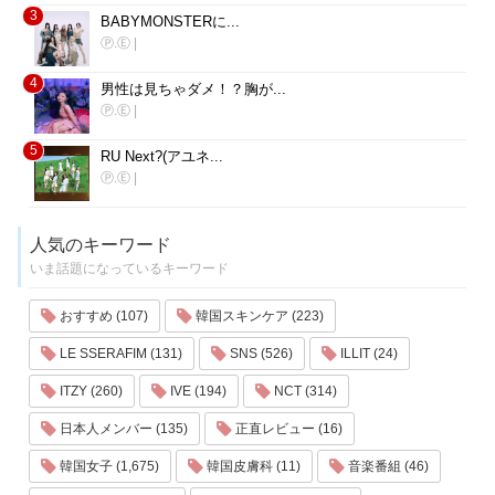
3
BABYMONSTERに...
Ⓟ.Ⓔ
|
4
男性は見ちゃダメ！？胸が...
Ⓟ.Ⓔ
|
5
RU Next?(アユネ...
Ⓟ.Ⓔ
|
人気のキーワード
いま話題になっているキーワード
おすすめ (107)
韓国スキンケア (223)
LE SSERAFIM (131)
SNS (526)
ILLIT (24)
ITZY (260)
IVE (194)
NCT (314)
日本人メンバー (135)
正直レビュー (16)
韓国女子 (1,675)
韓国皮膚科 (11)
音楽番組 (46)