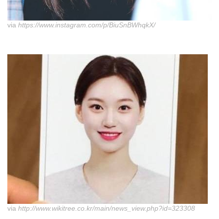
via
https://www.instagram.com/p/BiuSnBWhqkX/
via
http://www.wikitree.co.kr/main/news_view.php?id=323308