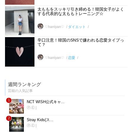
太ももをスッキリ引き締める！韓国女子がよく
する代表的な太ももトレーニング☆
♡haniyan♡
ダイエット
辛口注意！韓国のSNSで嫌われる恋愛タイプっ
て？
♡haniyan♡
恋愛
週間ランキング
芸能の人気記事
1
NCT WISH公式キャ...
Ⓟ.Ⓔ
|
2
Stray Kids(ス...
Ⓟ.Ⓔ
|