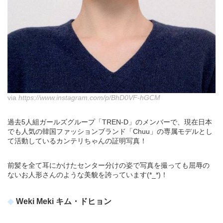
via
https://www.instagram.com/p/BhD0VF-hGCM
過去5人組ガールズグループ「TREN-D」のメンバーで、現在日本
でも人気の韓国ファッションブランド「Chuu」の専属モデルとし
て活動しているカンテリちゃんの証明写真！
前髪を全て耳にかけたセンター分けの姿で写真を撮っても屈辱の
ないお人形さんのような美貌を誇っています(*_*)！
Weki Meki キム・ドヒョン