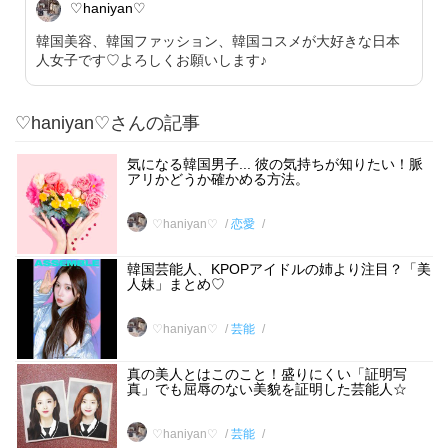
♡haniyan♡
韓国美容、韓国ファッション、韓国コスメが大好きな日本
人女子です♡よろしくお願いします♪
♡haniyan♡さんの記事
気になる韓国男子... 彼の気持ちが知りたい！脈
アリかどうか確かめる方法。
♡haniyan♡
恋愛
韓国芸能人、KPOPアイドルの姉より注目？「美
人妹」まとめ♡
♡haniyan♡
芸能
真の美人とはこのこと！盛りにくい「証明写
真」でも屈辱のない美貌を証明した芸能人☆
♡haniyan♡
芸能