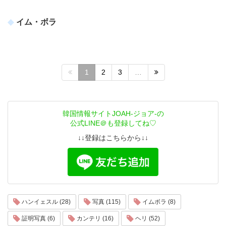
イム・ボラ
1
2
3
…
韓国情報サイトJOAH-ジョア-の
公式LINE＠も登録してね♡
↓↓登録はこちらから↓↓
ハンイェスル (28)
写真 (115)
イムボラ (8)
証明写真 (6)
カンテリ (16)
ヘリ (52)