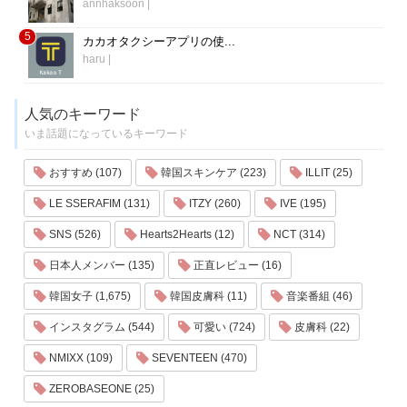
annhaksoon
|
5
カカオタクシーアプリの使...
haru
|
人気のキーワード
いま話題になっているキーワード
おすすめ (107)
韓国スキンケア (223)
ILLIT (25)
LE SSERAFIM (131)
ITZY (260)
IVE (195)
SNS (526)
Hearts2Hearts (12)
NCT (314)
日本人メンバー (135)
正直レビュー (16)
韓国女子 (1,675)
韓国皮膚科 (11)
音楽番組 (46)
インスタグラム (544)
可愛い (724)
皮膚科 (22)
NMIXX (109)
SEVENTEEN (470)
ZEROBASEONE (25)