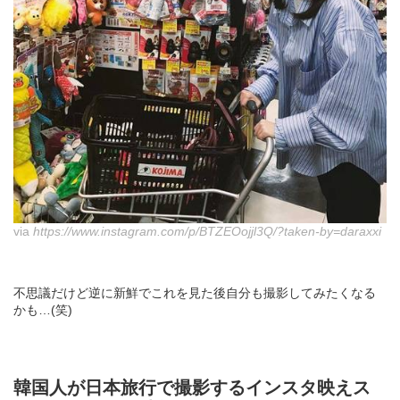
via
https://www.instagram.com/p/BTZEOojjl3Q/?taken-by=daraxxi
不思議だけど逆に新鮮でこれを見た後自分も撮影してみたくなる
かも…(笑)
韓国人が日本旅行で撮影するインスタ映えス