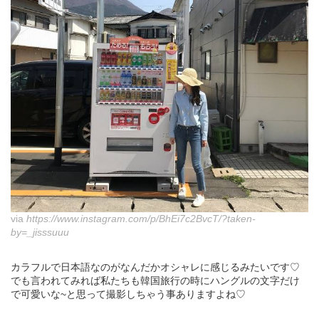
via
https://www.instagram.com/p/BhEi7c2BvcT/?taken-
by=_jisssuuu
カラフルで日本語なのがなんだかオシャレに感じるみたいです♡
でも言われてみれば私たちも韓国旅行の時にハングルの文字だけ
で可愛いな~と思って撮影しちゃう事ありますよね♡