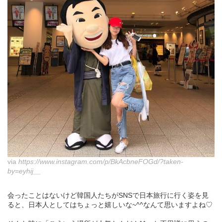
via
https://www.instagram.com/p/BkAcbneFOGd/?taken-
by=eyhij__
会ったことはないけど韓国人たちがSNSで日本旅行に行く姿を見
ると、日本人としてはちょっと嬉しいな~^^なんて思いますよね♡