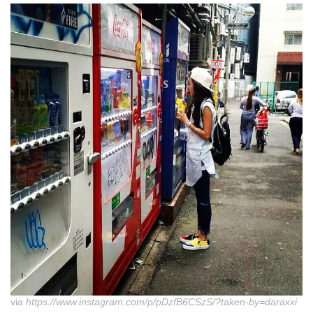
via
https://www.instagram.com/p/pDzfB6CSzS/?taken-by=daraxxi