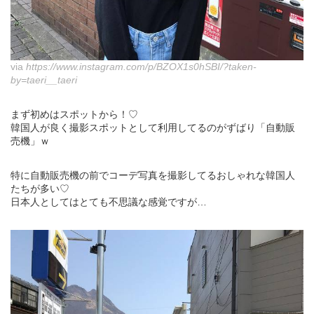
via
https://www.instagram.com/p/BZOX1s0hSBI/?taken-
by=taeri__taeri
まず初めはスポットから！♡
韓国人が良く撮影スポットとして利用してるのがずばり「自動販
売機」ｗ
特に自動販売機の前でコーデ写真を撮影してるおしゃれな韓国人
たちが多い♡
日本人としてはとても不思議な感覚ですが…