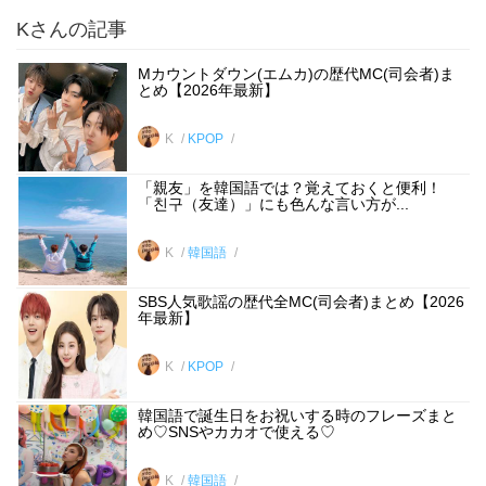
Kさんの記事
Mカウントダウン(エムカ)の歴代MC(司会者)ま
とめ【2026年最新】
K
KPOP
「親友」を韓国語では？覚えておくと便利！
「친구（友達）」にも色んな言い方が...
K
韓国語
SBS人気歌謡の歴代全MC(司会者)まとめ【2026
年最新】
K
KPOP
韓国語で誕生日をお祝いする時のフレーズまと
め♡SNSやカカオで使える♡
K
韓国語