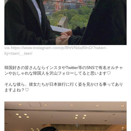
via
https://www.instagram.com/p/BhtVNdaB9nD/?taken-
by=taeri__taeri
韓国好きの皆さんならインスタやTwitter等のSNSで有名オルチャ
ンやおしゃれな韓国人を沢山フォローしてると思います♡
そんな彼ら、彼女たちが日本旅行に行く姿を見かける事ってあり
ますよね？♡