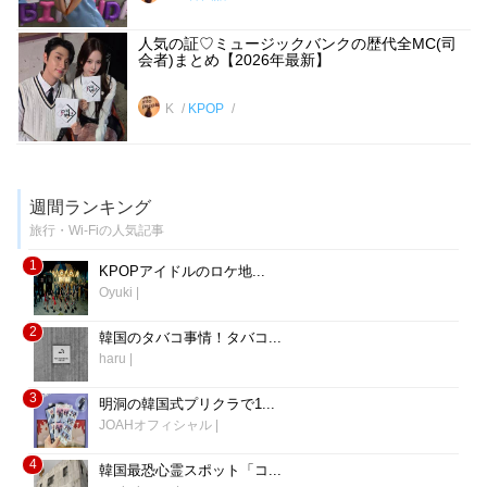
人気の証♡ミュージックバンクの歴代全MC(司
会者)まとめ【2026年最新】
K
KPOP
週間ランキング
旅行・Wi-Fiの人気記事
1
KPOPアイドルのロケ地...
Oyuki
|
2
韓国のタバコ事情！タバコ...
haru
|
3
明洞の韓国式プリクラで1...
JOAHオフィシャル
|
4
韓国最恐心霊スポット「コ...