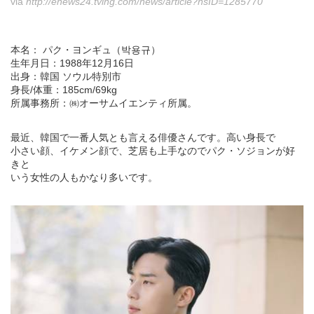
via
http://enews24.tving.com/news/article?nsID=1285770
本名： パク・ヨンギュ（박용규）
生年月日：1988年12月16日
出身：韓国 ソウル特別市
身長/体重：185cm/69kg
所属事務所：㈱オーサムイエンティ所属。
最近、韓国で一番人気とも言える俳優さんです。高い身長で
小さい顔、イケメン顔で、芝居も上手なのでパク・ソジョンが好
きと
いう女性の人もかなり多いです。