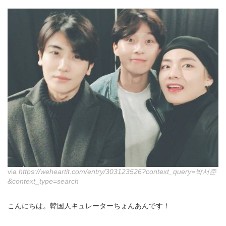
via
https://weheartit.com/entry/303123526?context_query=박서준
&context_type=search
こんにちは。韓国人キュレーターちょんあんです！