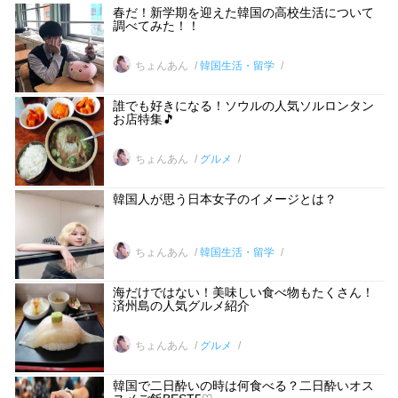
春だ！新学期を迎えた韓国の高校生活について
調べてみた！！
ちょんあん
韓国生活・留学
誰でも好きになる！ソウルの人気ソルロンタン
お店特集🎵
ちょんあん
グルメ
韓国人が思う日本女子のイメージとは？
ちょんあん
韓国生活・留学
海だけではない！美味しい食べ物もたくさん！
済州島の人気グルメ紹介
ちょんあん
グルメ
韓国で二日酔いの時は何食べる？二日酔いオス