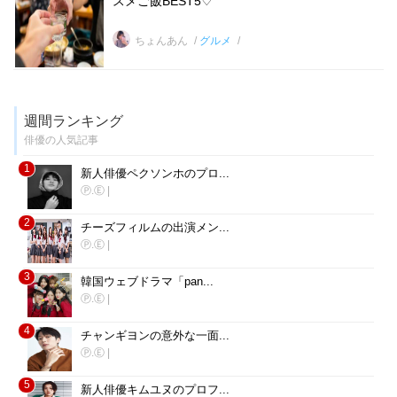
スメご飯BEST5♡
ちょんあん
グルメ
週間ランキング
俳優の人気記事
1
新人俳優ペクソンホのプロ...
Ⓟ.Ⓔ
|
2
チーズフィルムの出演メン...
Ⓟ.Ⓔ
|
3
韓国ウェブドラマ「pan...
Ⓟ.Ⓔ
|
4
チャンギヨンの意外な一面...
Ⓟ.Ⓔ
|
5
新人俳優キムユヌのプロフ...