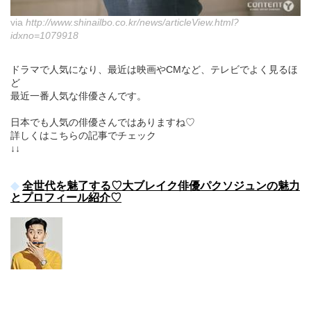
via
http://www.shinailbo.co.kr/news/articleView.html?
idxno=1079918
ドラマで人気になり、最近は映画やCMなど、テレビでよく見るほ
ど
最近一番人気な俳優さんです。
日本でも人気の俳優さんではありますね♡
詳しくはこちらの記事でチェック
↓↓
全世代を魅了する♡大ブレイク俳優パクソジュンの魅力
とプロフィール紹介♡