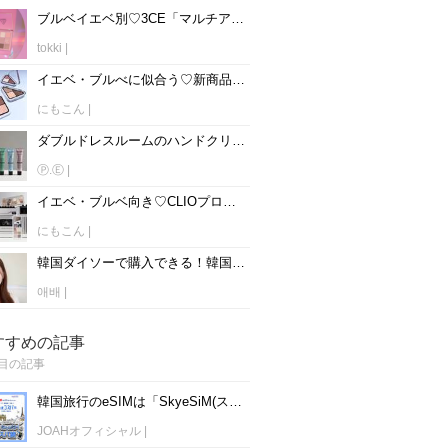
ブルベイエベ別♡3CE「マルチアイカラーパレット」全13種類を紹介♡
tokki
|
イエベ・ブルべに似合う♡新商品！！CLIOエッセンシャルシャドウタップをパーソナルカラー別でご紹介♡
にもこん
|
ダブルドレスルームのハンドクリーム全10種類♡匂いは？どこで売ってる？
Ⓟ.Ⓔ
|
イエベ・ブルベ向き♡CLIOプロアイパレットエアーの全15種類をパーソナルカラー別で紹介♡
にもこん
|
韓国ダイソーで購入できる！韓国コンシーラーの正直レビュー7選♡
애배
|
すすめの記事
目の記事
韓国旅行のeSIMは「SkyeSiM(スカイイーシム)」！1日単位で最安値380円から利用可能！
JOAHオフィシャル
|