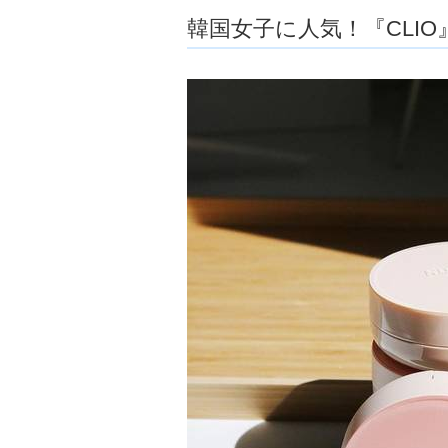
ョ
韓国女子に人気！『CLIO
ア
-