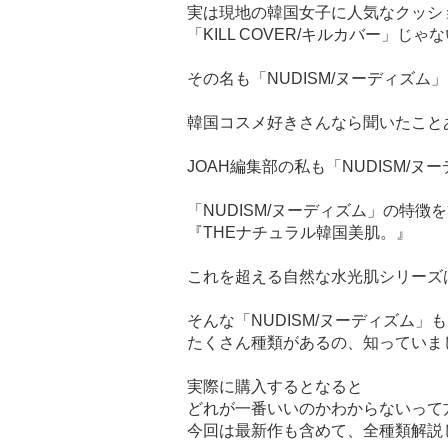
実は現地の韓国女子に人気なクッシ
「KILL COVER/キルカバー」じゃ
その名も「NUDISM/ヌーディズム
韓国コスメ好きさんなら聞いたこと
JOAH編集部の私も「NUDISM/ヌ
「NUDISM/ヌーディズム」の特徴
『THEナチュラル韓国美肌。』
これを超える自然な水光肌シリーズ
そんな「NUDISM/ヌーディズム」も
たくさん種類があるの、知っていま
実際に購入するとなると
どれが一番いいのかわからないって
今回は最新作も含めて、全種類解説