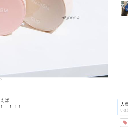
/
言えば
人
方！！！！！
いま