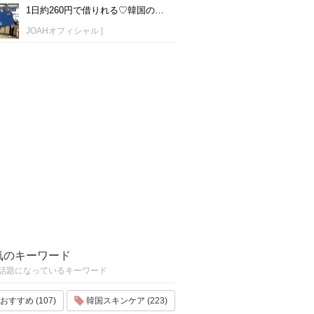
1日約260円で借りれる♡韓国のWiFiレンタルおすすめ「WiFi弁当(WiFi Dosirak)」
JOAHオフィシャル
|
気のキーワード
話題になっているキーワード
おすすめ (107)
韓国スキンケア (223)