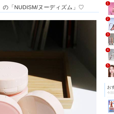
1
』の「NUDISM/ヌーディズム」♡
2
3
4
5
お
今注