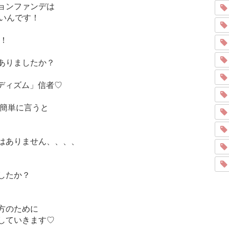
ョンファンデは
ないんです！
」！
ありましたか？
ーディズム」信者♡
を簡単に言うと
はありません、、、、
したか？
方のために
していきます♡