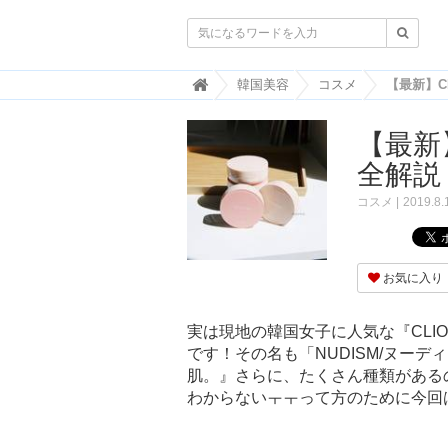

韓
韓国美容
コスメ
国
ト
【最新
レ
ン
全解説
ド
情
コスメ
2019.8.
報
・
韓
国
お気に入り
ま
と
め
実は現地の韓国女子に人気な『CL
です！その名も「NUDISM/ヌー
J
O
肌。』さらに、たくさん種類がある
A
わからないㅜㅜって方のために今回
H
-
ジ