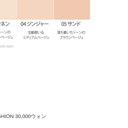
oods.aspx
SHION 30,000ウォン