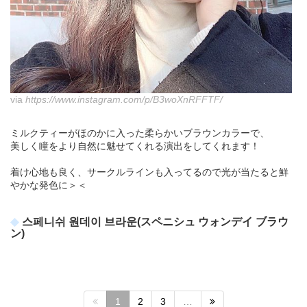
via
https://www.instagram.com/p/B3woXnRFFTF/
ミルクティーがほのかに入った柔らかいブラウンカラーで、
美しく瞳をより自然に魅せてくれる演出をしてくれます！
着け心地も良く、サークルラインも入ってるので光が当たると鮮
やかな発色に＞＜
스페니쉬 원데이 브라운(スペニシュ ウォンデイ ブラウ
ン)
1
2
3
…