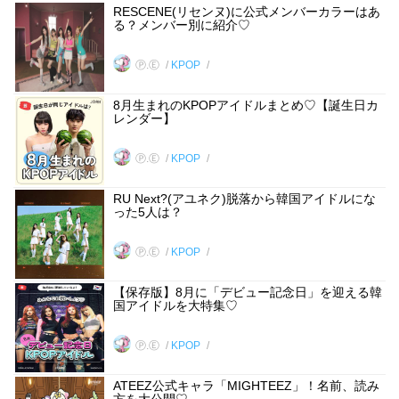
RESCENE(リセンヌ)に公式メンバーカラーはあ
る？メンバー別に紹介♡
Ⓟ.Ⓔ
KPOP
8月生まれのKPOPアイドルまとめ♡【誕生日カ
レンダー】
Ⓟ.Ⓔ
KPOP
RU Next?(アユネク)脱落から韓国アイドルにな
った5人は？
Ⓟ.Ⓔ
KPOP
【保存版】8月に「デビュー記念日」を迎える韓
国アイドルを大特集♡
Ⓟ.Ⓔ
KPOP
ATEEZ公式キャラ「MIGHTEEZ」！名前、読み