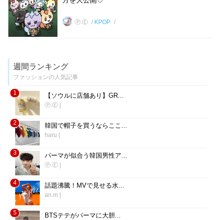
方を大公開♡
Ⓟ.Ⓔ
KPOP
週間ランキング
ファッションの人気記事
1
【ソウルに店舗あり】GR...
Ⓟ.Ⓔ
|
2
韓国で帽子を買うならここ...
haru
|
3
パーマが似合う韓国男性ア...
Ⓟ.Ⓔ
|
4
話題沸騰！MVで見せる水...
an.m
|
5
BTSテテがパーマに大胆...