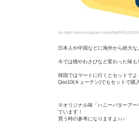
via
https://www.instagram.com/p/BwGFEg3DJVM
日本人や中国などに海外から絶大な
今では桃やわさびなど変わった味も
韓国ではマートに行くとセットでよ
Qoo10(キューテン)でもセットで
※オリジナル味「ハニーバターアー
ています！
買う時の参考になりますよ♪↓↓