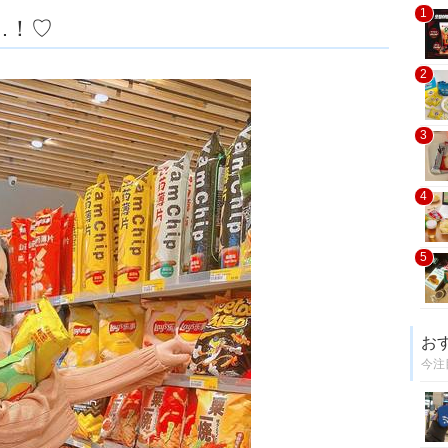
1
…！♡
2
3
4
5
お
今注