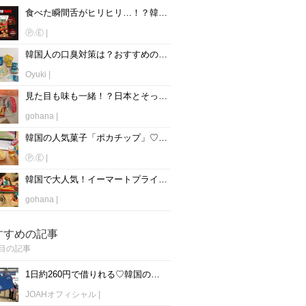
食べた瞬間舌がヒリヒリ…！？韓国の辛いお菓子【10選】
Ⓟ.Ⓔ
|
韓国人の口臭対策は？おすすめのタブレット・キャンディー5選♪
Oyuki
|
見た目も味も一緒！？日本とそっくりな韓国のコンビニアイス【6選】♡
gohana
|
韓国の人気菓子「ポカチップ」♡種類や味は？日本のどこで買える？
Ⓟ.Ⓔ
|
韓国で大人気！イーマートプライベートブランド「PEACOCK」のお菓子がアツイ♡
gohana
|
すすめの記事
目の記事
1日約260円で借りれる♡韓国のWiFiレンタルおすすめ「WiFi弁当(WiFi Dosirak)」
JOAHオフィシャル
|