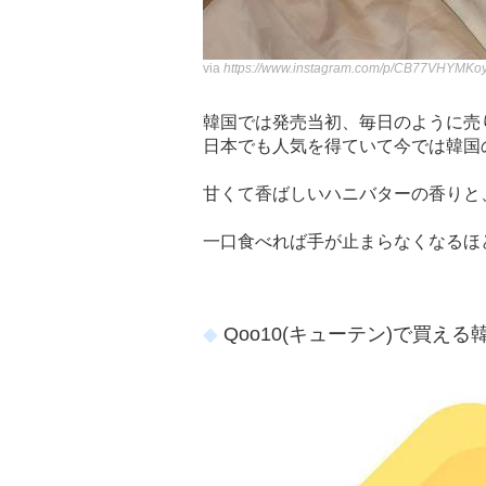
via
https://www.instagram.com/p/CB77VHYMKoy
韓国では発売当初、毎日のように売
日本でも人気を得ていて今では韓国
甘くて香ばしいハニバターの香りと
一口食べれば手が止まらなくなるほ
Qoo10(キューテン)で買え