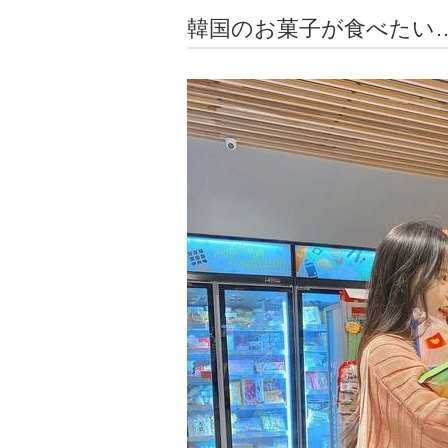
ョ
韓国のお菓子が食べたい
ア
-