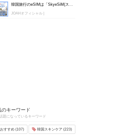
韓国旅行のeSIMは「SkyeSiM(スカイイーシム)」！1日単位で最安値380円から利用可能！
JOAHオフィシャル
|
気のキーワード
話題になっているキーワード
おすすめ (107)
韓国スキンケア (223)