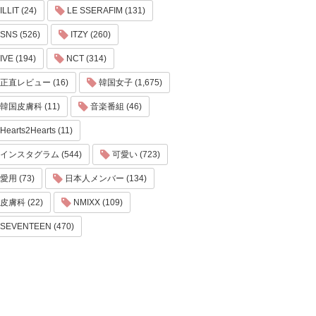
ILLIT (24)
LE SSERAFIM (131)
SNS (526)
ITZY (260)
IVE (194)
NCT (314)
正直レビュー (16)
韓国女子 (1,675)
韓国皮膚科 (11)
音楽番組 (46)
Hearts2Hearts (11)
インスタグラム (544)
可愛い (723)
愛用 (73)
日本人メンバー (134)
皮膚科 (22)
NMIXX (109)
SEVENTEEN (470)