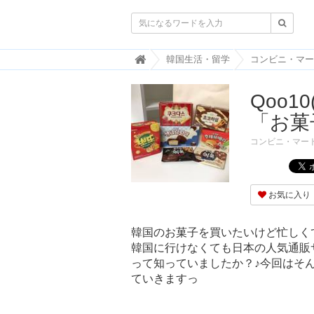

韓
韓国生活・留学
コンビニ・マー
国
ト
Qoo
レ
ン
「お菓
ド
情
コンビニ・マー
報
・
韓
国
お気に入り
ま
と
め
韓国のお菓子を買いたいけど忙しく
韓国に行けなくても日本の人気通販サ
J
O
って知っていましたか？♪今回はそん
A
ていきますっ
H
-
ジ