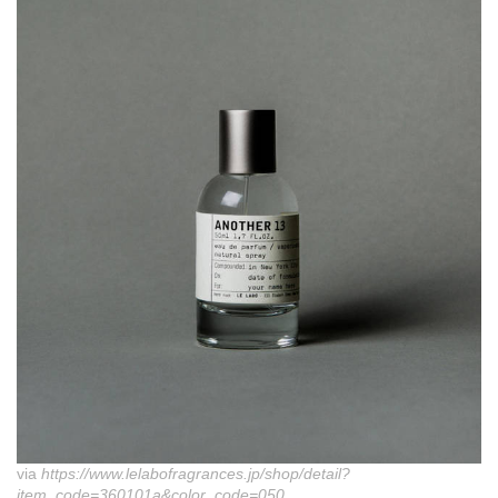
via
https://www.lelabofragrances.jp/shop/detail?
item_code=360101a&color_code=050