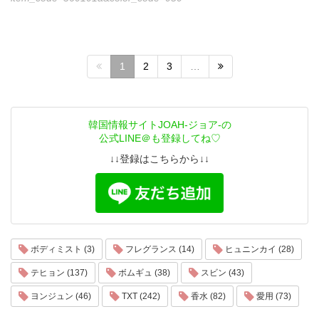
1
2
3
…
韓国情報サイトJOAH-ジョア-の
公式LINE＠も登録してね♡
↓↓登録はこちらから↓↓
ボディミスト (3)
フレグランス (14)
ヒュニンカイ (28)
テヒョン (137)
ボムギュ (38)
スビン (43)
ヨンジュン (46)
TXT (242)
香水 (82)
愛用 (73)