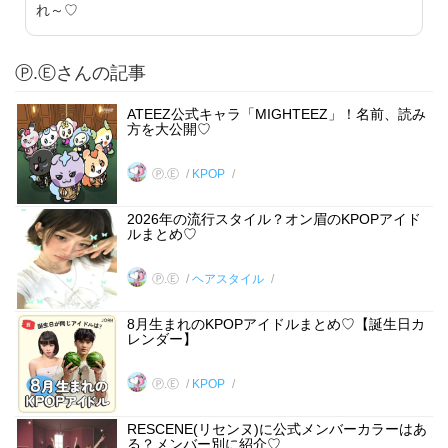
れ～♡
Ⓟ.Ⓔさんの記事
ATEEZ公式キャラ「MIGHTEEZ」！名前、読み
方を大公開♡
Ⓟ.Ⓔ
KPOP
2026年の流行スタイル？オン眉のKPOPアイド
ルまとめ♡
Ⓟ.Ⓔ
ヘアスタイル
8月生まれのKPOPアイドルまとめ♡【誕生日カ
レンダー】
Ⓟ.Ⓔ
KPOP
RESCENE(リセンヌ)に公式メンバーカラーはあ
る？メンバー別に紹介♡