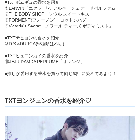
■TXTボムギュの香水を紹介
⑥LANVIN「エクラ ドゥ アルページュ オードパルファム」
⑦THE BODY SHOP「ソウル スイートキス」
⑧FORMENT(フォーメン)「コットンハグ」
⑨Victoria's Secret「ノワール ティーズ ボディミスト」
■TXTテヒョンの香水を紹介
⑩D.S.&DURGA(※種類は不明)
■TXTヒュニンカイの香水を紹介
⑪JEJU DAMDA PERFUME「オレンジ」
■推しが愛用する香水を買って同じ匂いに染めてみよう！
TXTヨンジュンの香水を紹介♡