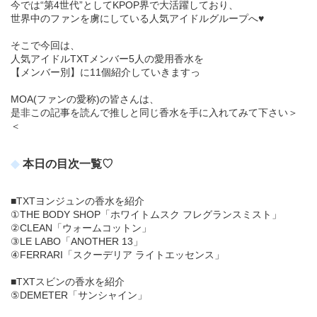
今では“第4世代”としてKPOP界で大活躍しており、
世界中のファンを虜にしている人気アイドルグループへ♥
そこで今回は、
人気アイドルTXTメンバー5人の愛用香水を
【メンバー別】に11個紹介していきますっ
MOA(ファンの愛称)の皆さんは、
是非この記事を読んで推しと同じ香水を手に入れてみて下さい＞
＜
本日の目次一覧♡
■TXTヨンジュンの香水を紹介
①THE BODY SHOP「ホワイトムスク フレグランスミスト」
②CLEAN「ウォームコットン」
③LE LABO「ANOTHER 13」
④FERRARI「スクーデリア ライトエッセンス」
■TXTスビンの香水を紹介
⑤DEMETER「サンシャイン」