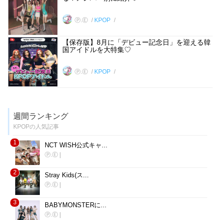
Ⓟ.Ⓔ
KPOP
【保存版】8月に「デビュー記念日」を迎える韓
国アイドルを大特集♡
Ⓟ.Ⓔ
KPOP
週間ランキング
KPOPの人気記事
1
NCT WISH公式キャ...
Ⓟ.Ⓔ
|
2
Stray Kids(ス...
Ⓟ.Ⓔ
|
3
BABYMONSTERに...
Ⓟ.Ⓔ
|