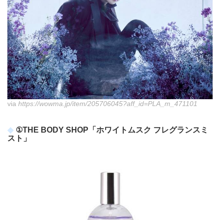
via
https://wowma.jp/item/205706045?aff_id=PLA_m_471101
①THE BODY SHOP「ホワイトムスク フレグランスミ
スト」