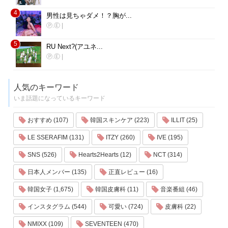
4
男性は見ちゃダメ！？胸が...
Ⓟ.Ⓔ
|
5
RU Next?(アユネ...
Ⓟ.Ⓔ
|
人気のキーワード
いま話題になっているキーワード
おすすめ (107)
韓国スキンケア (223)
ILLIT (25)
LE SSERAFIM (131)
ITZY (260)
IVE (195)
SNS (526)
Hearts2Hearts (12)
NCT (314)
日本人メンバー (135)
正直レビュー (16)
韓国女子 (1,675)
韓国皮膚科 (11)
音楽番組 (46)
インスタグラム (544)
可愛い (724)
皮膚科 (22)
NMIXX (109)
SEVENTEEN (470)