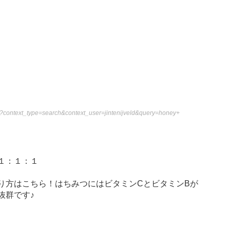
ch?context_type=search&context_user=jintenijveld&query=honey+
１：１：１
り方はこちら！はちみつにはビタミンCとビタミンBが
抜群です♪