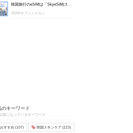
韓国旅行のeSIMは「SkyeSiM(スカイイーシム)」！1日単位で最安値380円から利用可能！
JOAHオフィシャル
|
気のキーワード
話題になっているキーワード
おすすめ (107)
韓国スキンケア (223)