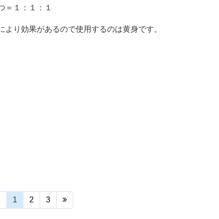
つ＝１：１：１
により効果があるので使用するのは黄身です。
1
2
3