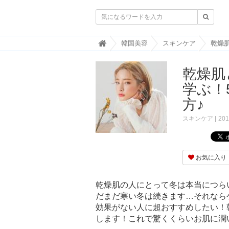

韓
韓国美容
スキンケア
国
ト
乾燥肌
レ
ン
学ぶ！
ド
情
方♪
報
・
スキンケア
201
韓
国
ま
と
お気に入り
め
J
乾燥肌の人にとって冬は本当につら
O
だまだ寒い冬は続きます…それなら
A
効果がない人に超おすすめしたい！
H
-
します！これで驚くくらいお肌に潤
ジ