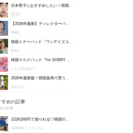
日本男子におすすめしたい！韓国男子が使うメンズ洗顔フォーム6選♡
Ⓟ.Ⓔ
|
【2026年最新】ディレクターパイさん直伝！日焼け止めについてのQ&A7選◎
애배
|
韓国トナーパッド「ワンデイズユー」全6種類をお悩み別に比較♡
bon
|
韓国マスクパック『I'm SORRY For MY SKIN』効果全種類解説♡
いしづはるか
|
2026年最新版！韓国薬局で買うべき最強アイテム！色素沈着ケアクリーム＆乾燥知らずの高保湿美容液
おひな
|
すすめの記事
目の記事
1日約260円で借りれる♡韓国のWiFiレンタルおすすめ「WiFi弁当(WiFi Dosirak)」
JOAHオフィシャル
|