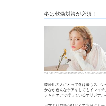
ョ
ア
-
冬は乾燥対策が必須！
via
http://weheartit.com/entry/275180303/sea
乾燥肌の人にとって冬は最もスキン
かなか色んなケアをしてもイマイチ
シャルケアで行っているオリジナル
日本より乾燥がひどくて水分クリー