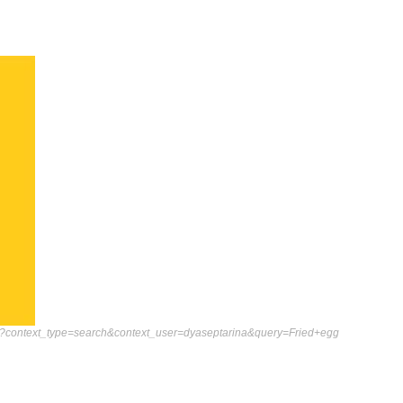
ch?context_type=search&context_user=dyaseptarina&query=Fried+egg