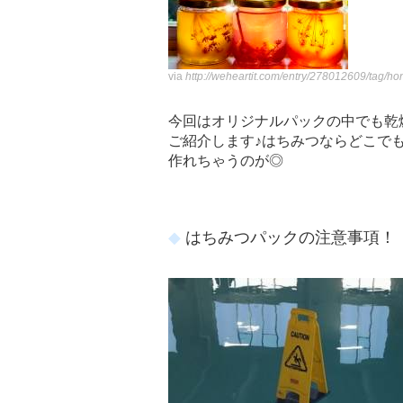
via
http://weheartit.com/entry/278012609/tag/
今回はオリジナルパックの中でも乾
ご紹介します♪はちみつならどこで
作れちゃうのが◎
はちみつパックの注意事項！