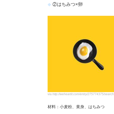
②はちみつ×卵
via
http://weheartit.com/entry/275774375/sear
材料：小麦粉、黄身、はちみつ