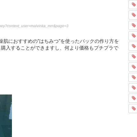
honey?context_user=malvinka_mrr&page=3
燥肌におすすめの”はちみつ”を使ったパックの作り方を
も購入することができますし、何より価格もプチプラで