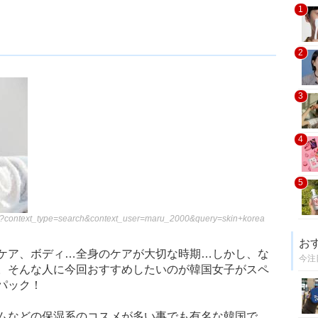
1
2
3
4
5
rch?context_type=search&context_user=maru_2000&query=skin+korea
お
ケア、ボディ…全身のケアが大切な時期…しかし、な
今注
。そんな人に今回おすすめしたいのが韓国女子がスペ
パック！
ムなどの保湿系のコスメが多い事でも有名な韓国で、