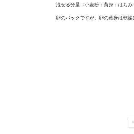
混ぜる分量⇒小麦粉：黄身：はちみ
卵のパックですが、卵の黄身は乾燥