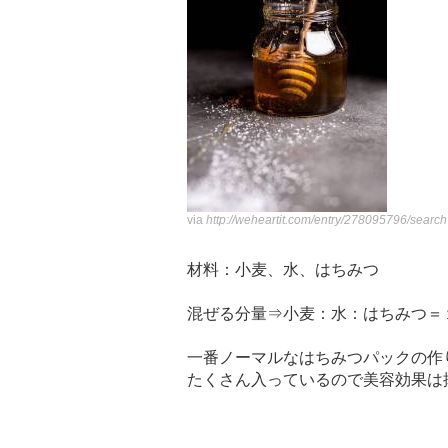
via
http://weheartit.com/entry/278095796/sear
材料：小麦、水、はちみつ
混ぜる分量⇒小麦：水：はちみつ＝
一番ノーマルなはちみつパックの作
たくさん入っているので美容効果は