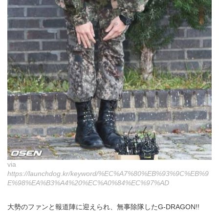
via
https://launchdog.kr/keyword/%EC%A7%80%EB%93%9C%EB%9
E%98%EA%B3%A4%20%EC%A0%84%EC%97%AD
大勢のファンと報道陣に迎えられ、無事除隊したG-DRAGON!!