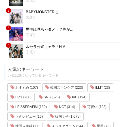
Ⓟ.Ⓔ
|
3
BABYMONSTERに...
Ⓟ.Ⓔ
|
4
男性は見ちゃダメ！？胸が...
Ⓟ.Ⓔ
|
5
ルセラ公式キャラ「FIM...
Ⓟ.Ⓔ
|
人気のキーワード
いま話題になっているキーワード
おすすめ (107)
韓国スキンケア (223)
ILLIT (23)
ITZY (260)
SNS (526)
IVE (194)
LE SSERAFIM (130)
NCT (314)
可愛い (723)
正直レビュー (16)
韓国女子 (1,675)
韓国皮膚科 (11)
インスタグラム (544)
愛用 (73)