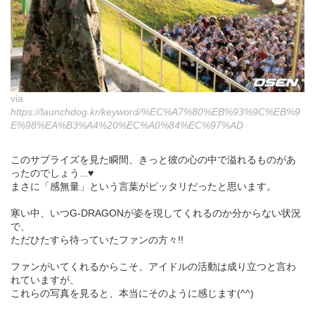
via
https://launchdog.kr/keyword/%EC%A7%80%EB%93%9C%EB%9
E%98%EA%B3%A4%20%EC%A0%84%EC%97%AD
このサプライズを見た瞬間、きっと彼の心の中で溢れるものがあ
ったのでしょう...♥︎
まさに「感無量」という言葉がピッタリだったと思います。
寒い中、いつG-DRAGONが姿を現してくれるのか分からない状況
で、
ただひたすら待っていたファンの方々!!
ファンがいてくれるからこそ、アイドルの活動は成り立つと言わ
れていますが、
これらの写真を見ると、本当にそのように感じます(^^)