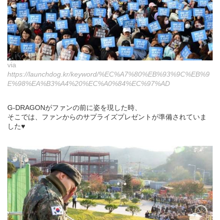
via
https://launchdog.kr/keyword/%EC%A7%80%EB%93%9C%EB%9
E%98%EA%B3%A4%20%EC%A0%84%EC%97%AD
G-DRAGONがファンの前に姿を現した時、
そこでは、ファンからのサプライズプレゼントが準備されていま
した♥︎