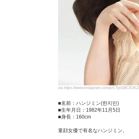
via
https://www.instagram.com/p/CTyyGBCB3K2
■名前：ハンジミン(한지민)
■生年月日：1982年11月5日
■身長：160cm
童顔女優で有名なハンジミン。