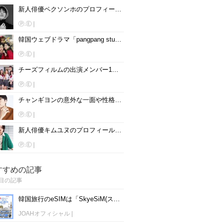
新人俳優ペクソンホのプロフィール詳細！インスタ、出演ドラマ、熱愛彼女は？
Ⓟ.Ⓔ
|
韓国ウェブドラマ「pangpang studio」女性キャストのプロフィール♡インスタは？
Ⓟ.Ⓔ
|
チーズフィルムの出演メンバー10人のプロフィールとSNSを紹介♡
Ⓟ.Ⓔ
|
チャンギヨンの意外な一面や性格、熱愛や整形について徹底解剖！
Ⓟ.Ⓔ
|
新人俳優キムユヌのプロフィール紹介！インスタ、出演ドラマ、兵役は？
Ⓟ.Ⓔ
|
すすめの記事
目の記事
韓国旅行のeSIMは「SkyeSiM(スカイイーシム)」！1日単位で最安値380円から利用可能！
JOAHオフィシャル
|