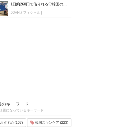
1日約260円で借りれる♡韓国のWiFiレンタルおすすめ「WiFi弁当(WiFi Dosirak)」
JOAHオフィシャル
|
気のキーワード
話題になっているキーワード
おすすめ (107)
韓国スキンケア (223)