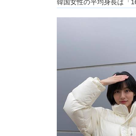
韓国女性の平均身長は「161
ョ
ア
-