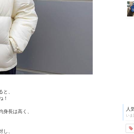
ると、
ね！
人
均身長は高く、
いま
対し、