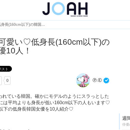
小柄で可愛い♡低身長(160cm以下)の韓国女優10人！
可愛い♡低身長(160cm以下)の
優10人！
Ⓟ.Ⓔ
0
と言われている韓国。確かにモデルのようにスラっとした
は平均よりも身長が低い160cm以下の人もいます♡
m以下の低身長韓国女優を10人紹介♡
週
俳優