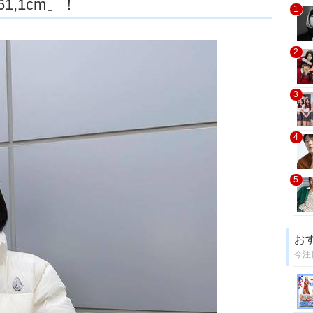
,1cm」！
1
2
3
4
5
お
今注