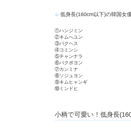
低身長(160cm以下)の韓国女優
①ハンジミン
②キムへユン
③パクヘス
④コミンシ
⑤チャンナラ
⑥パクボヨン
⑦カンミナ
⑧ソジュヨン
⑨キムヒャンギ
⑩ミンドヒ
小柄で可愛い！低身長(16