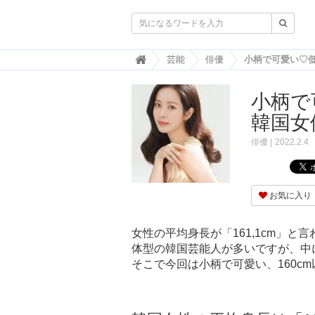

韓
芸能
俳優
国
ト
小柄で
レ
ン
韓国女
ド
情
俳優
2022.2.4
報
・
韓
国
お気に入り
ま
と
め
女性の平均身長が「161,1cm」
体型の韓国芸能人が多いですが、中に
J
O
そこで今回は小柄で可愛い、160c
A
H
-
ジ