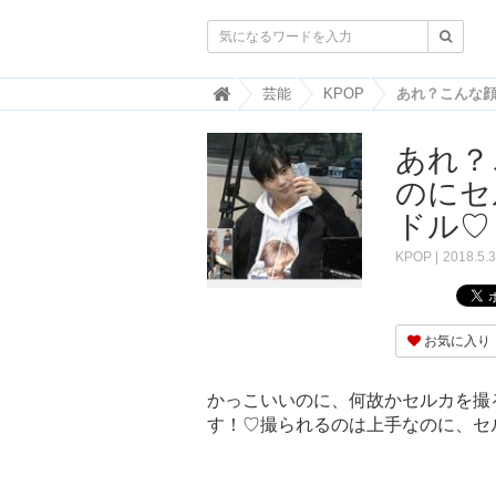

韓
芸能
KPOP
国
ト
あれ？
レ
ン
のにセ
ド
情
ドル♡
報
・
KPOP
2018.5.
韓
国
ま
と
お気に入り
め
J
かっこいいのに、何故かセルカを撮
O
す！♡撮られるのは上手なのに、セル
A
H
-
ジ