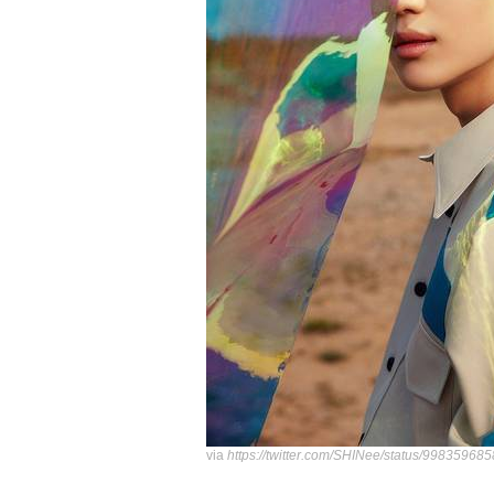
via
https://twitter.com/SHINee/status/9983596