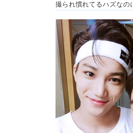
撮られ慣れてるハズなの
ョ
ア
-