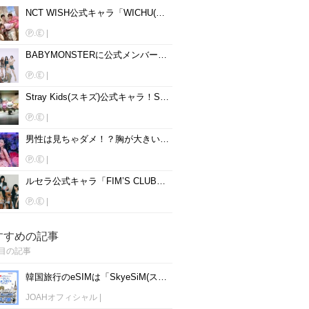
NCT WISH公式キャラ「WICHU(ウィチュ)」！名前、読み方、動物を大公開♡
Ⓟ.Ⓔ
|
BABYMONSTERに公式メンバーカラーはある？メンバー別に紹介♡
Ⓟ.Ⓔ
|
Stray Kids(スキズ)公式キャラ！SKZOOの名前、読み方、動物を大公開♡
Ⓟ.Ⓔ
|
男性は見ちゃダメ！？胸が大きいと話題の韓国女性アイドル15人を紹介♡
Ⓟ.Ⓔ
|
ルセラ公式キャラ「FIM’S CLUB」！名前、読み方、動物を大公開♡
Ⓟ.Ⓔ
|
すすめの記事
目の記事
韓国旅行のeSIMは「SkyeSiM(スカイイーシム)」！1日単位で最安値380円から利用可能！
JOAHオフィシャル
|