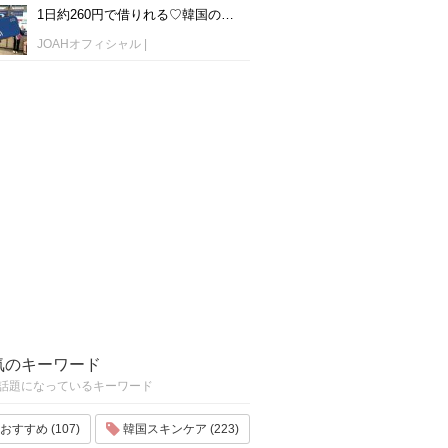
1日約260円で借りれる♡韓国のWiFiレンタルおすすめ「WiFi弁当(WiFi Dosirak)」
JOAHオフィシャル
|
気のキーワード
話題になっているキーワード
おすすめ (107)
韓国スキンケア (223)