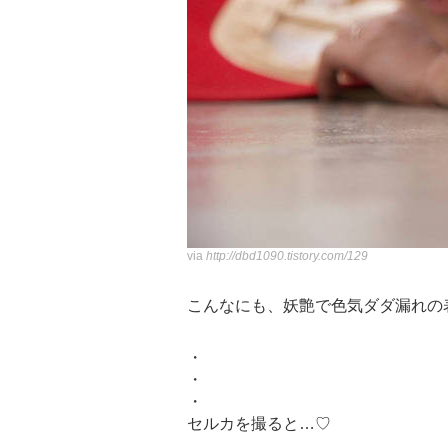
via
http://dbd1090.tistory.com/129
こんなにも、妖艶で色気ダダ漏れの
・
・
・
セルカを撮ると…♡