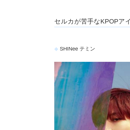
セルカが苦手なKPOPア
SHINee テミン