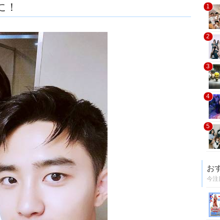
に！
1
2
3
4
5
お
今注