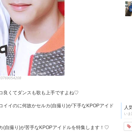
6833769054208
コ良くてダンスも歌も上手ですよね♡
イイのに何故かセルカ(自撮り)が下手なKPOPアイド
人
いま
(自撮り)が苦手なKPOPアイドルを特集します！♡