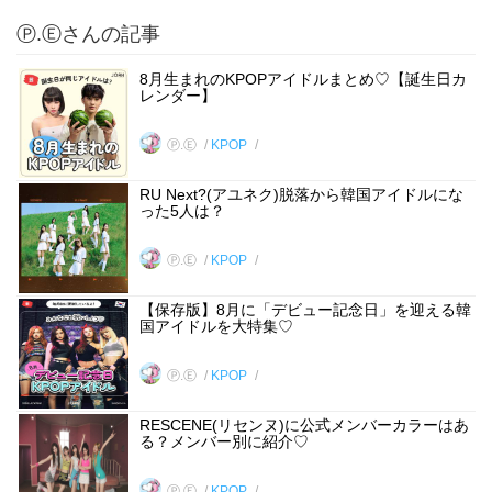
Ⓟ.Ⓔさんの記事
8月生まれのKPOPアイドルまとめ♡【誕生日カ
レンダー】
Ⓟ.Ⓔ
KPOP
RU Next?(アユネク)脱落から韓国アイドルにな
った5人は？
Ⓟ.Ⓔ
KPOP
【保存版】8月に「デビュー記念日」を迎える韓
国アイドルを大特集♡
Ⓟ.Ⓔ
KPOP
RESCENE(リセンヌ)に公式メンバーカラーはあ
る？メンバー別に紹介♡
Ⓟ.Ⓔ
KPOP