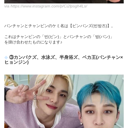
via
https://www.instagram.com/p/Ci2lpsgh4Ls/
バンチャンとチャンビンのケミ名は【ビンバンズ(빈방즈)】。
これはチャンビンの「빈(ビン)」とバンチャンの「방(バン)」
を掛け合わせたものになります♪
③カンバクズ、水泳ズ、半身浴ズ、ベカ王(バンチャン×
ヒョンジン)