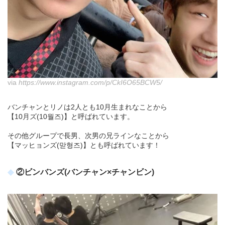
via
https://www.instagram.com/p/CkI6O65BCW5/
バンチャンとリノは2人とも10月生まれなことから
【10月ズ(10월즈)】と呼ばれています。
その他グループで長男、次男の兄ラインなことから
【マッヒョンズ(맏형즈)】とも呼ばれています！
②ビンバンズ(バンチャン×チャンビン)