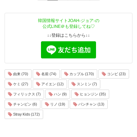
韓国情報サイトJOAH-ジョア-の
公式LINE＠も登録してね♡
↓↓登録はこちらから↓↓
由来 (70)
名前 (74)
カップル (170)
コンビ (23)
ケミ (27)
アイエン (12)
スンミン (7)
フィリックス (7)
ハン (9)
ヒョンジン (35)
チャンビン (6)
リノ (19)
バンチャン (13)
Stray Kids (172)