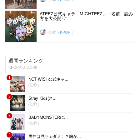
ATEEZ公式キャラ「MIGHTEEZ」！名前、読み
方を大公開♡
Ⓟ.Ⓔ
KPOP
週間ランキング
KPOPの人気記事
1
NCT WISH公式キャ...
Ⓟ.Ⓔ
|
2
Stray Kids(ス...
Ⓟ.Ⓔ
|
3
BABYMONSTERに...
Ⓟ.Ⓔ
|
4
男性は見ちゃダメ！？胸が...