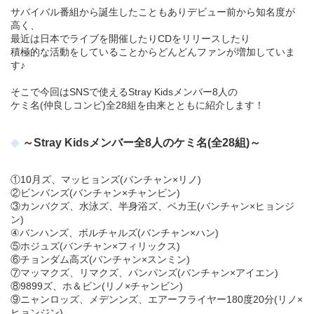
サバイバル番組から誕生したこともありデビュー前から知名度が
高く、
最近は日本でライブを開催したりCDをリリースしたり
積極的な活動をしていることからどんどんファンが増加していま
す♪
そこで今回はSNSで使えるStray Kidsメンバー8人の
ケミ名(仲良しコンビ)全28組を由来とともに紹介します！
～Stray Kidsメンバー全8人のケミ名(全28組)～
①10月ズ、マッヒョンズ(バンチャン×リノ)
②ビンバンズ(バンチャン×チャンビン)
③カンバクズ、水泳ズ、半身浴ズ、ベカ王(バンチャン×ヒョンジ
ン)
④バンハンズ、ボルチャルズ(バンチャン×ハン)
⑤ホジュズ(バンチャン×フィリックス)
⑥チョンダム高ズ(バンチャン×スンミン)
⑦マッマクズ、リマクズ、パンパンズ(バンチャン×アイエン)
⑧9899ズ、ホ＆ビン(リノ×チャンビン)
⑨ニャンロッズ、メデンンズ、エアーフライヤー180度20分(リノ×
ヒョンジン)