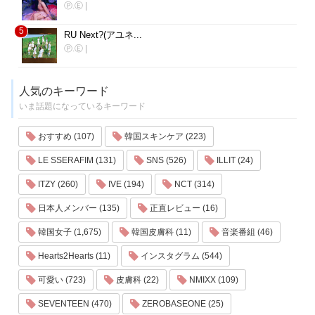
Ⓟ.Ⓔ
|
5
RU Next?(アユネ...
Ⓟ.Ⓔ
|
人気のキーワード
いま話題になっているキーワード
おすすめ (107)
韓国スキンケア (223)
LE SSERAFIM (131)
SNS (526)
ILLIT (24)
ITZY (260)
IVE (194)
NCT (314)
日本人メンバー (135)
正直レビュー (16)
韓国女子 (1,675)
韓国皮膚科 (11)
音楽番組 (46)
Hearts2Hearts (11)
インスタグラム (544)
可愛い (723)
皮膚科 (22)
NMIXX (109)
SEVENTEEN (470)
ZEROBASEONE (25)