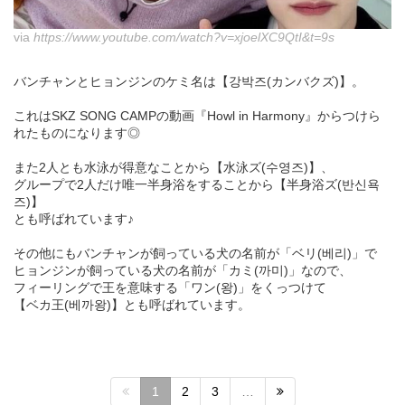
via
https://www.youtube.com/watch?v=xjoelXC9QtI&t=9s
バンチャンとヒョンジンのケミ名は【강박즈(カンバクズ)】。
これはSKZ SONG CAMPの動画『Howl in Harmony』からつけら
れたものになります◎
また2人とも水泳が得意なことから【水泳ズ(수영즈)】、
グループで2人だけ唯一半身浴をすることから【半身浴ズ(반신욕
즈)】
とも呼ばれています♪
その他にもバンチャンが飼っている犬の名前が「ベリ(베리)」で
ヒョンジンが飼っている犬の名前が「カミ(까미)」なので、
フィーリングで王を意味する「ワン(왕)」をくっつけて
【ベカ王(베까왕)】とも呼ばれています。
1
2
3
…