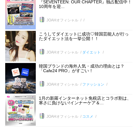
『SEVENTEEN: OUR CHAPTER』独占配信中！
10周年を迎...
JOAHオフィシャル
こうしてダイエットに成功♡韓国芸能人が行っ
たダイエット法を一挙公開！！
JOAHオフィシャル
ダイエット
韓国ブランドの海外人気・成功の理由とは？
「Cafe24 PRO」がすごい！
JOAHオフィシャル
ファッション
1月の新羅インターネット免税店とコラボ割は、
寒さに負けない!インナーケア＆...
JOAHオフィシャル
コスメ