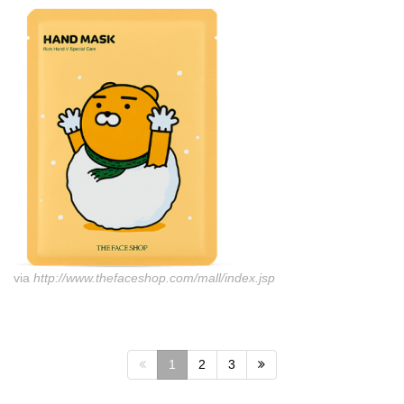
via
http://www.thefaceshop.com/mall/index.jsp
1
2
3