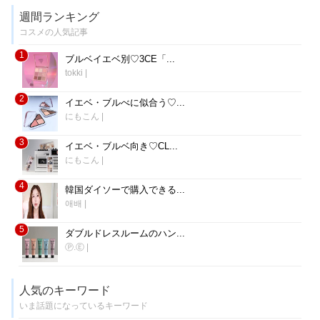
週間ランキング
コスメの人気記事
1
ブルベイエベ別♡3CE「...
tokki
|
2
イエベ・ブルべに似合う♡...
にもこん
|
3
イエベ・ブルベ向き♡CL...
にもこん
|
4
韓国ダイソーで購入できる...
애배
|
5
ダブルドレスルームのハン...
Ⓟ.Ⓔ
|
人気のキーワード
いま話題になっているキーワード