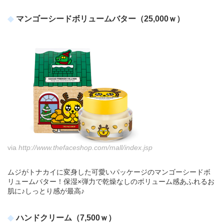
マンゴーシードボリュームバター（25,000ｗ）
via
http://www.thefaceshop.com/mall/index.jsp
ムジがトナカイに変身した可愛いパッケージのマンゴーシードボ
リュームバター！保湿×弾力で乾燥なしのボリューム感あふれるお
肌に♪しっとり感が最高♪
ハンドクリーム（7,500ｗ）