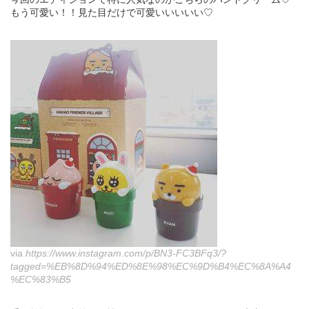
もう可愛い！！見た目だけで可愛いいいいい♡
via
https://www.instagram.com/p/BN3-FC3BFq3/?
tagged=%EB%8D%94%ED%8E%98%EC%9D%B4%EC%8A%A4
%EC%83%B5