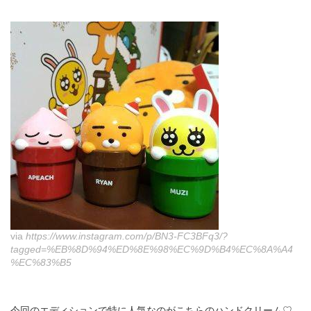
via
https://www.instagram.com/p/BN3-FC3BFq3/?
tagged=%EB%8D%94%ED%8E%98%EC%9D%B4%EC%8A%A4
%EC%83%B5
今回のエディションで特に人気なのがこちらのハンドクリーム♡