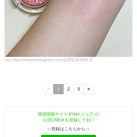
via
https://www.instagram.com/p/B3ZllcHlVL5/
1
2
3
韓国情報サイトJOAH-ジョア-の
公式LINE＠も登録してね♡
↓↓登録はこちらから↓↓