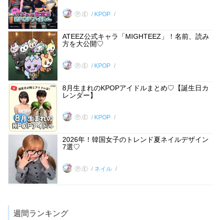
Ⓟ.Ⓔ
KPOP
ATEEZ公式キャラ「MIGHTEEZ」！名前、読み
方を大公開♡
Ⓟ.Ⓔ
KPOP
8月生まれのKPOPアイドルまとめ♡【誕生日カ
レンダー】
Ⓟ.Ⓔ
KPOP
2026年！韓国女子のトレンド夏ネイルデザイン
7選♡
Ⓟ.Ⓔ
ネイル
週間ランキング