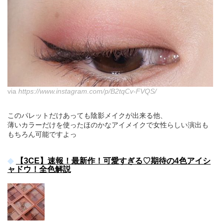
via
https://www.instagram.com/p/B2tqCv-FVQS/
このパレットだけあっても陰影メイクが出来る他、
薄いカラーだけを使ったほのかなアイメイクで女性らしい演出も
もちろん可能ですよっ
【3CE】速報！最新作！可愛すぎる♡期待の4色アイシ
ャドウ！全色解説