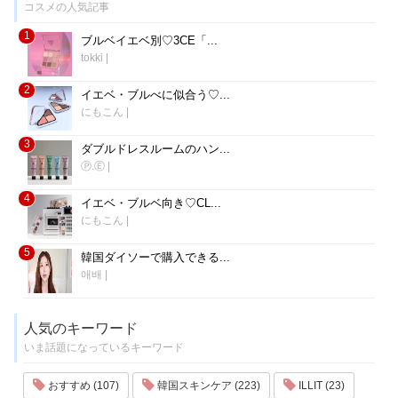
コスメの人気記事
1
ブルベイエベ別♡3CE「...
tokki
|
2
イエベ・ブルべに似合う♡...
にもこん
|
3
ダブルドレスルームのハン...
Ⓟ.Ⓔ
|
4
イエベ・ブルベ向き♡CL...
にもこん
|
5
韓国ダイソーで購入できる...
애배
|
人気のキーワード
いま話題になっているキーワード
おすすめ (107)
韓国スキンケア (223)
ILLIT (23)