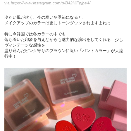
via
https://www.instagram.com/p/B42HlFpjpe4/
冷たい風が吹く、今の寒い冬季節になると、
メイクアップのカラーは更にトーンダウンされますよねっ
特に今韓国では冬カラーの中でも
落ち着いた印象を与えながらも魅力的な演出をしてくれる、少し
ヴィンテージな感性を
盛り込んだピンク寄りのブラウンに近い「バントカラー」が大流
行中！