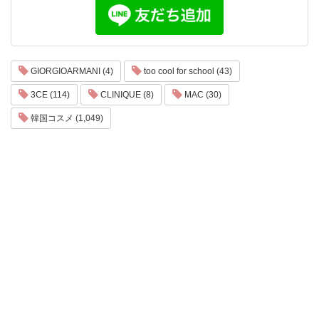
GIORGIOARMANI (4)
too cool for school (43)
3CE (114)
CLINIQUE (8)
MAC (30)
韓国コスメ (1,049)