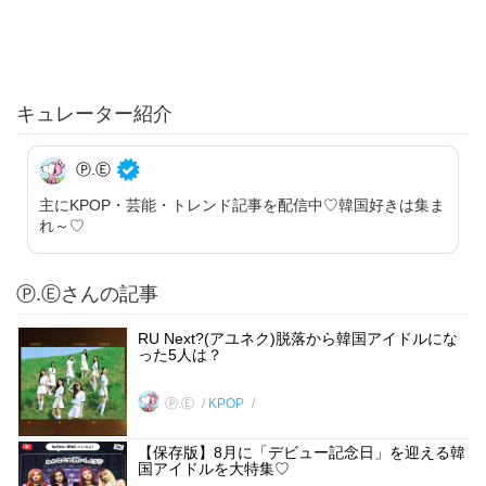
キュレーター紹介
Ⓟ.Ⓔ
主にKPOP・芸能・トレンド記事を配信中♡韓国好きは集ま
れ～♡
Ⓟ.Ⓔさんの記事
RU Next?(アユネク)脱落から韓国アイドルにな
った5人は？
Ⓟ.Ⓔ
KPOP
【保存版】8月に「デビュー記念日」を迎える韓
国アイドルを大特集♡