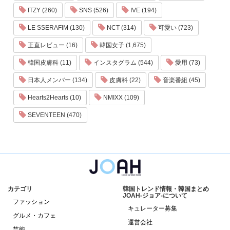
ITZY (260)
SNS (526)
IVE (194)
LE SSERAFIM (130)
NCT (314)
可愛い (723)
正直レビュー (16)
韓国女子 (1,675)
韓国皮膚科 (11)
インスタグラム (544)
愛用 (73)
日本人メンバー (134)
皮膚科 (22)
音楽番組 (45)
Hearts2Hearts (10)
NMIXX (109)
SEVENTEEN (470)
カテゴリ
韓国トレンド情報・韓国まとめ
JOAH-ジョア-について
ファッション
キュレーター募集
グルメ・カフェ
運営会社
芸能