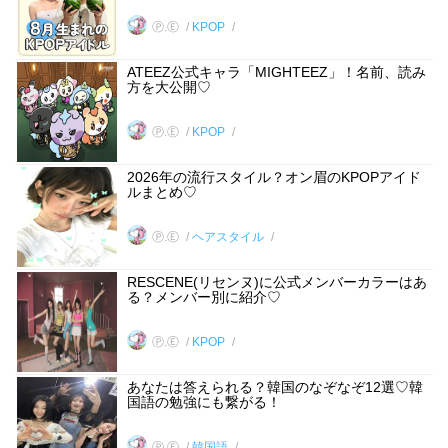
Ⓟ.Ⓔ
KPOP
ATEEZ公式キャラ「MIGHTEEZ」！名前、読み
方を大公開♡
Ⓟ.Ⓔ
KPOP
2026年の流行スタイル？オン眉のKPOPアイド
ルまとめ♡
Ⓟ.Ⓔ
ヘアスタイル
RESCENE(リセンヌ)に公式メンバーカラーはあ
る？メンバー別に紹介♡
Ⓟ.Ⓔ
KPOP
あなたは答えられる？韓国のなぞなぞ12選♡韓
国語の勉強にも繋がる！
Ⓟ.Ⓔ
韓国語