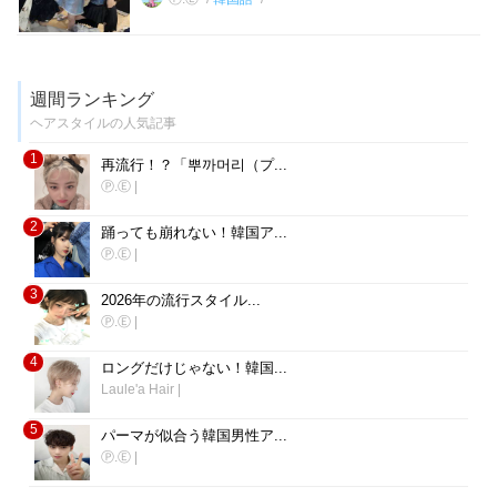
週間ランキング
ヘアスタイルの人気記事
1
再流行！？「뿌까머리（プ...
Ⓟ.Ⓔ
|
2
踊っても崩れない！韓国ア...
Ⓟ.Ⓔ
|
3
2026年の流行スタイル...
Ⓟ.Ⓔ
|
4
ロングだけじゃない！韓国...
Laule'a Hair
|
5
パーマが似合う韓国男性ア...
Ⓟ.Ⓔ
|