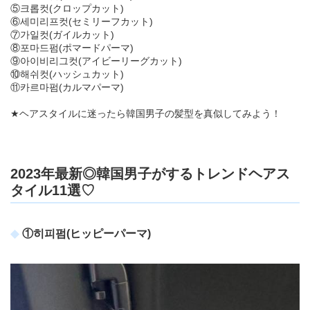
⑤크롭컷(クロップカット)
⑥세미리프컷(セミリーフカット)
⑦가일컷(ガイルカット)
⑧포마드펌(ポマードパーマ)
⑨아이비리그컷(アイビーリーグカット)
⑩해쉬컷(ハッシュカット)
⑪카르마펌(カルマパーマ)
★ヘアスタイルに迷ったら韓国男子の髪型を真似してみよう！
2023年最新◎韓国男子がするトレンドヘアス
タイル11選♡
①히피펌(ヒッピーパーマ)