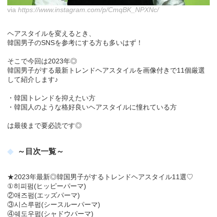
via
https://www.instagram.com/p/CmqBK_NPXNc/
ヘアスタイルを変えるとき、
韓国男子のSNSを参考にする方も多いはず！
そこで今回は2023年◎
韓国男子がする最新トレンドヘアスタイルを画像付きで11個厳選
して紹介します♪
・韓国トレンドを抑えたい方
・韓国人のような格好良いヘアスタイルに憧れている方
は最後まで要必読です◎
～目次一覧～
★2023年最新◎韓国男子がするトレンドヘアスタイル11選♡
①히피펌(ヒッピーパーマ)
②애즈펌(エッズパーマ)
③시스루펌(シースルーパーマ)
④쉐도우펌(シャドウパーマ)