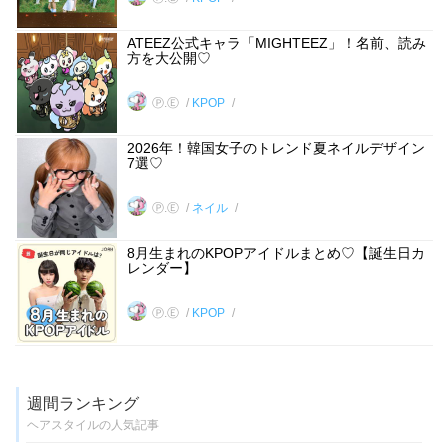
ATEEZ公式キャラ「MIGHTEEZ」！名前、読み
方を大公開♡
Ⓟ.Ⓔ
KPOP
2026年！韓国女子のトレンド夏ネイルデザイン
7選♡
Ⓟ.Ⓔ
ネイル
8月生まれのKPOPアイドルまとめ♡【誕生日カ
レンダー】
Ⓟ.Ⓔ
KPOP
週間ランキング
ヘアスタイルの人気記事