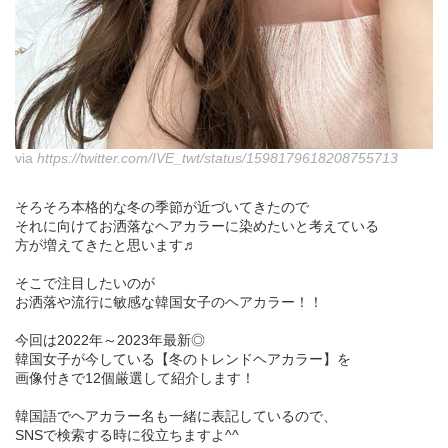
via
https://twitter.com/IVE_twt/status/1598179618208755713
そろそろ本格的な冬の季節が近づいてきたので
それに向けてお洒落なヘアカラーに染めたいと考えている
方が増えてきたと思います♬
そこで注目したいのが
お洒落や流行に敏感な韓国女子のヘアカラー！！
今回は2022年～2023年最新◎
韓国女子が今している【冬のトレンドヘアカラー】を
画像付きで12個厳選して紹介します！
韓国語でヘアカラー名も一緒に表記しているので、
SNSで検索する時に役立ちますよ^^