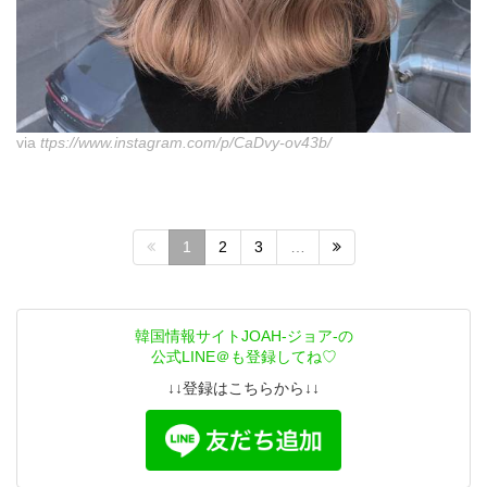
via
ttps://www.instagram.com/p/CaDvy-ov43b/
1
2
3
…
韓国情報サイトJOAH-ジョア-の
公式LINE＠も登録してね♡
↓↓登録はこちらから↓↓