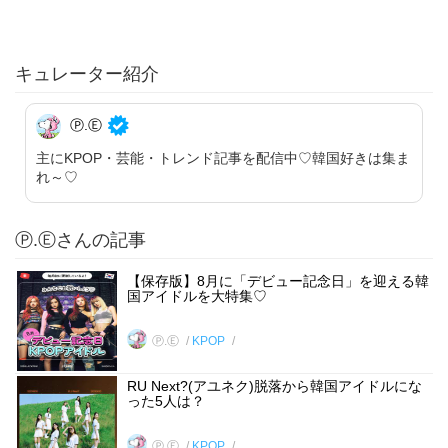
キュレーター紹介
Ⓟ.Ⓔ
主にKPOP・芸能・トレンド記事を配信中♡韓国好きは集ま
れ～♡
Ⓟ.Ⓔさんの記事
【保存版】8月に「デビュー記念日」を迎える韓
国アイドルを大特集♡
Ⓟ.Ⓔ
KPOP
RU Next?(アユネク)脱落から韓国アイドルにな
った5人は？
Ⓟ.Ⓔ
KPOP