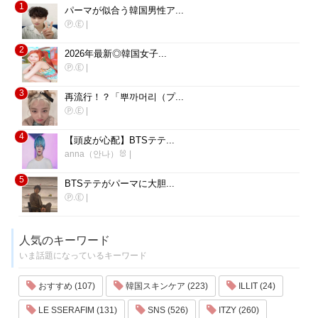
1
パーマが似合う韓国男性ア...
Ⓟ.Ⓔ
|
2
2026年最新◎韓国女子...
Ⓟ.Ⓔ
|
3
再流行！？「뿌까머리（プ...
Ⓟ.Ⓔ
|
4
【頭皮が心配】BTSテテ...
anna（안나）🐰
|
5
BTSテテがパーマに大胆...
Ⓟ.Ⓔ
|
人気のキーワード
いま話題になっているキーワード
おすすめ (107)
韓国スキンケア (223)
ILLIT (24)
LE SSERAFIM (131)
SNS (526)
ITZY (260)