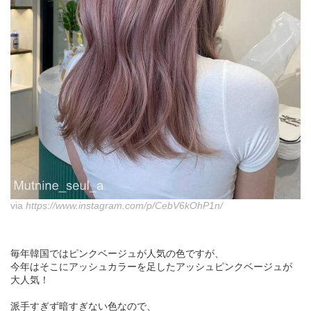
via
https://www.instagram.com/p/CebV6kOhP1n/
毎年韓国ではピンクベージュが人気の色ですが、
今年はそこにアッシュカラーを足したアッシュピンクベージュが
大人気！
派手すぎず暗すぎない色なので、