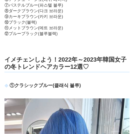
⑦パステルブルー(파스텔 블루)
⑧ダークブラウン(다크 브라운)
⑨カーキブラウン(카키 브라운)
⑩ブラック(블랙)
⑪メットブラウン(메트 브라운)
⑫ブルーブラック(블루블랙)
イメチェンしよう！2022年～2023年韓国女子
の冬トレンドヘアカラー12選♡
①クラシックブルー(클래식 블루)