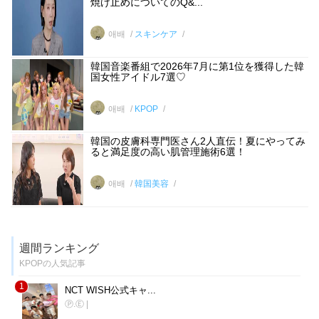
焼け止めについてのQ&...
애배
スキンケア
韓国音楽番組で2026年7月に第1位を獲得した韓
国女性アイドル7選♡
애배
KPOP
韓国の皮膚科専門医さん2人直伝！夏にやってみ
ると満足度の高い肌管理施術6選！
애배
韓国美容
週間ランキング
KPOPの人気記事
1
NCT WISH公式キャ...
Ⓟ.Ⓔ
|