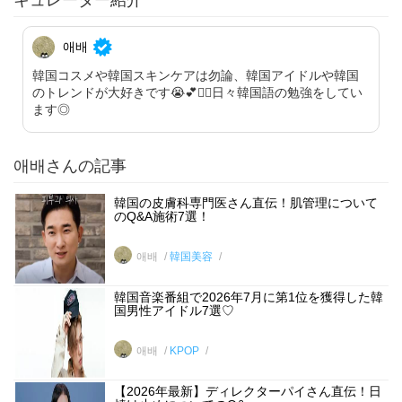
キュレーター紹介
애배
韓国コスメや韓国スキンケアは勿論、韓国アイドルや韓国
のトレンドが大好きです😭💕✋🏻日々韓国語の勉強をしてい
ます◎
애배さんの記事
韓国の皮膚科専門医さん直伝！肌管理について
のQ&A施術7選！
애배
韓国美容
韓国音楽番組で2026年7月に第1位を獲得した韓
国男性アイドル7選♡
애배
KPOP
【2026年最新】ディレクターパイさん直伝！日