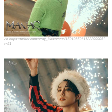
via
https://twitter.com/stray_kids/status/1501935961122299905?
s=21