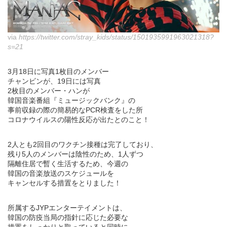
via
https://twitter.com/stray_kids/status/1501935991963021318?
s=21
3月18日に写真1枚目のメンバー
チャンビンが、19日には写真
2枚目のメンバー・ハンが
韓国音楽番組『ミュージックバンク』の
事前収録の際の簡易的なPCR検査をした所
コロナウイルスの陽性反応が出たとのこと！
2人とも2回目のワクチン接種は完了しており、
残り5人のメンバーは陰性のため、1人ずつ
隔離住居で暫く生活するため、今週の
韓国の音楽放送のスケジュールを
キャンセルする措置をとりました！
所属するJYPエンターテイメントは、
韓国の防疫当局の指針に応じた必要な