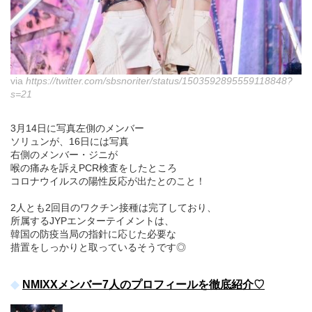
via
https://twitter.com/sbsnoriter/status/1503592895559118848?
s=21
3月14日に写真左側のメンバー
ソリュンが、16日には写真
右側のメンバー・ジニが
喉の痛みを訴えPCR検査をしたところ
コロナウイルスの陽性反応が出たとのこと！
2人とも2回目のワクチン接種は完了しており、
所属するJYPエンターテイメントは、
韓国の防疫当局の指針に応じた必要な
措置をしっかりと取っているそうです◎
NMIXXメンバー7人のプロフィールを徹底紹介♡