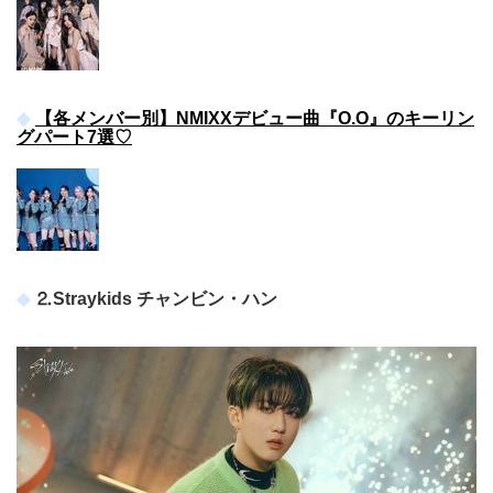
【各メンバー別】NMIXXデビュー曲『O.O』のキーリン
グパート7選♡
⒉Straykids チャンビン・ハン