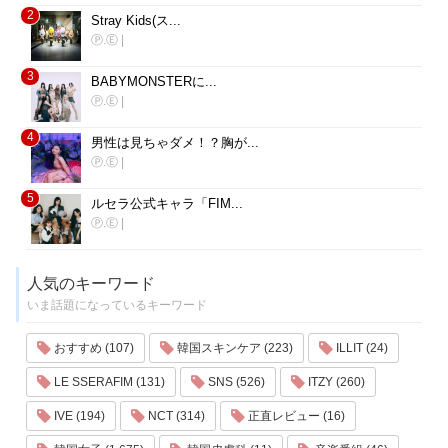
2
Stray Kids(ス...
Ⓟ.Ⓔ
|
3
BABYMONSTERに...
Ⓟ.Ⓔ
|
4
男性は見ちゃダメ！？胸が...
Ⓟ.Ⓔ
|
5
ルセラ公式キャラ「FIM...
Ⓟ.Ⓔ
|
人気のキーワード
いま話題になっているキーワード
おすすめ (107)
韓国スキンケア (223)
ILLIT (24)
LE SSERAFIM (131)
SNS (526)
ITZY (260)
IVE (194)
NCT (314)
正直レビュー (16)