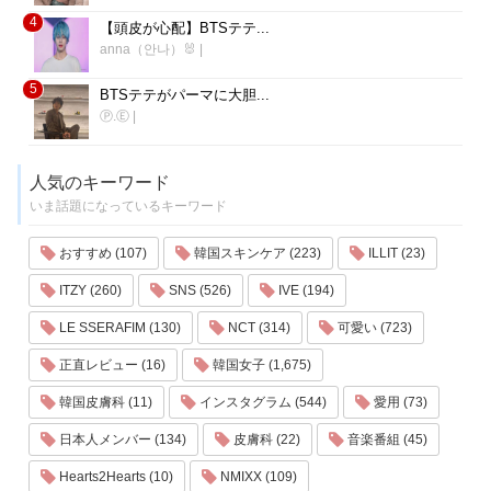
4
【頭皮が心配】BTSテテ...
anna（안나）🐰
|
5
BTSテテがパーマに大胆...
Ⓟ.Ⓔ
|
人気のキーワード
いま話題になっているキーワード
おすすめ (107)
韓国スキンケア (223)
ILLIT (23)
ITZY (260)
SNS (526)
IVE (194)
LE SSERAFIM (130)
NCT (314)
可愛い (723)
正直レビュー (16)
韓国女子 (1,675)
韓国皮膚科 (11)
インスタグラム (544)
愛用 (73)
日本人メンバー (134)
皮膚科 (22)
音楽番組 (45)
Hearts2Hearts (10)
NMIXX (109)