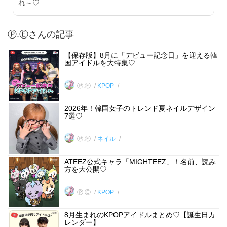
れ～♡
Ⓟ.Ⓔさんの記事
【保存版】8月に「デビュー記念日」を迎える韓
国アイドルを大特集♡
Ⓟ.Ⓔ
KPOP
2026年！韓国女子のトレンド夏ネイルデザイン
7選♡
Ⓟ.Ⓔ
ネイル
ATEEZ公式キャラ「MIGHTEEZ」！名前、読み
方を大公開♡
Ⓟ.Ⓔ
KPOP
8月生まれのKPOPアイドルまとめ♡【誕生日カ
レンダー】