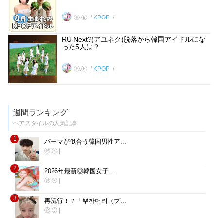
Ⓟ.Ⓔ
KPOP
RU Next?(アユネク)脱落から韓国アイドルにな
った5人は？
Ⓟ.Ⓔ
KPOP
週間ランキング
ヘアスタイルの人気記事
1
パーマが似合う韓国男性ア...
Ⓟ.Ⓔ
|
2
2026年最新◎韓国女子...
Ⓟ.Ⓔ
|
3
再流行！？「뿌까머리（プ...
Ⓟ.Ⓔ
|