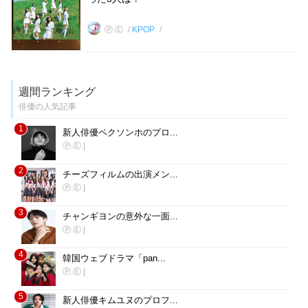
Ⓟ.Ⓔ
KPOP
週間ランキング
俳優の人気記事
1
新人俳優ペクソンホのプロ...
Ⓟ.Ⓔ
|
2
チーズフィルムの出演メン...
Ⓟ.Ⓔ
|
3
チャンギヨンの意外な一面...
Ⓟ.Ⓔ
|
4
韓国ウェブドラマ「pan...
Ⓟ.Ⓔ
|
5
新人俳優キムユヌのプロフ...