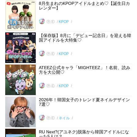
8月生まれのKPOPアイドルまとめ♡【誕生日カ
レンダー】
Ⓟ.Ⓔ
KPOP
【保存版】8月に「デビュー記念日」を迎える韓
国アイドルを大特集♡
Ⓟ.Ⓔ
KPOP
ATEEZ公式キャラ「MIGHTEEZ」！名前、読み
方を大公開♡
Ⓟ.Ⓔ
KPOP
2026年！韓国女子のトレンド夏ネイルデザイン
7選♡
Ⓟ.Ⓔ
ネイル
RU Next?(アユネク)脱落から韓国アイドルにな
った5人は？