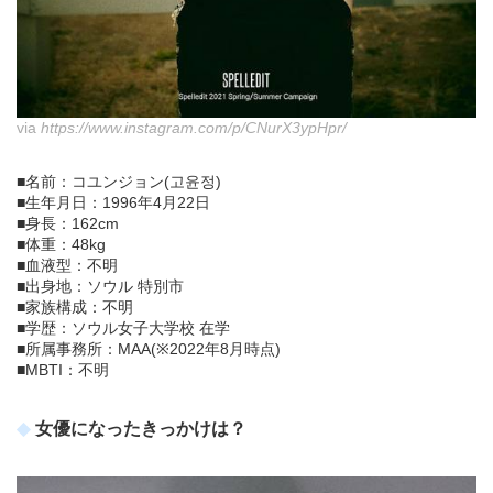
via
https://www.instagram.com/p/CNurX3ypHpr/
■名前：コユンジョン(고윤정)
■生年月日：1996年4月22日
■身長：162cm
■体重：48kg
■血液型：不明
■出身地：ソウル 特別市
■家族構成：不明
■学歴：ソウル女子大学校 在学
■所属事務所：MAA(※2022年8月時点)
■MBTI：不明
女優になったきっかけは？