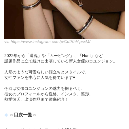
via
https://www.instagram.com/p/CdIRhfApsxM/
2022年から「還魂」や「ムービング」、「Hunt」など、
話題作品に立て続けに出演している新人女優のコユンジョン。
人形のような可愛らしい顔立ちとスタイルで、
女性ファンを中心に人気を得ています♥
今回は女優コユンジョンの魅力を探るベく、
彼女のプロフィールから性格、インスタ、整形、
熱愛彼氏、出演作品まで徹底紹介！
～目次一覧～