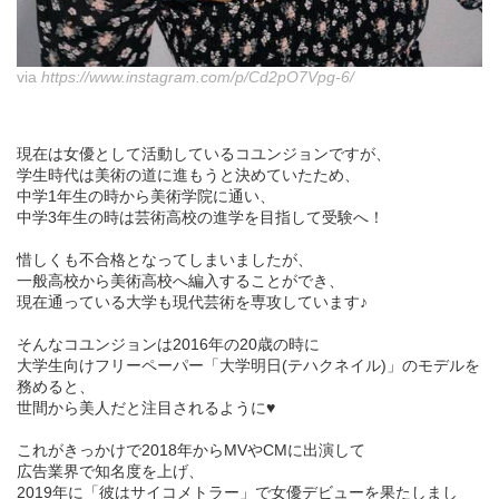
via
https://www.instagram.com/p/Cd2pO7Vpg-6/
現在は女優として活動しているコユンジョンですが、
学生時代は美術の道に進もうと決めていたため、
中学1年生の時から美術学院に通い、
中学3年生の時は芸術高校の進学を目指して受験へ！
惜しくも不合格となってしまいましたが、
一般高校から美術高校へ編入することができ、
現在通っている大学も現代芸術を専攻しています♪
そんなコユンジョンは2016年の20歳の時に
大学生向けフリーペーパー「大学明日(テハクネイル)」のモデルを
務めると、
世間から美人だと注目されるように♥
これがきっかけで2018年からMVやCMに出演して
広告業界で知名度を上げ、
2019年に「彼はサイコメトラー」で女優デビューを果たしまし