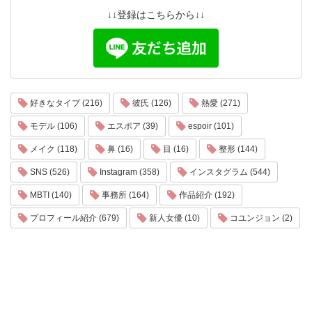
↓↓登録はこちらから↓↓
好きなタイプ (216)
彼氏 (126)
熱愛 (271)
モデル (106)
エスポア (39)
espoir (101)
メイク (118)
鼻 (16)
目 (16)
整形 (144)
SNS (526)
Instagram (358)
インスタグラム (544)
MBTI (140)
事務所 (164)
作品紹介 (192)
プロフィール紹介 (679)
新人女優 (10)
コユンジョン (2)