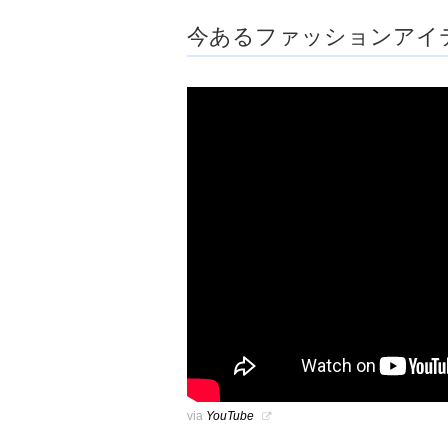
ョ
今あるファッションアイ
ア
-
via
YouTube