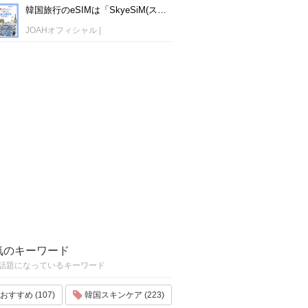
韓国旅行のeSIMは「SkyeSiM(スカイイーシム)」！1日単位で最安値380円から利用可能！
JOAHオフィシャル
|
気のキーワード
話題になっているキーワード
おすすめ (107)
韓国スキンケア (223)