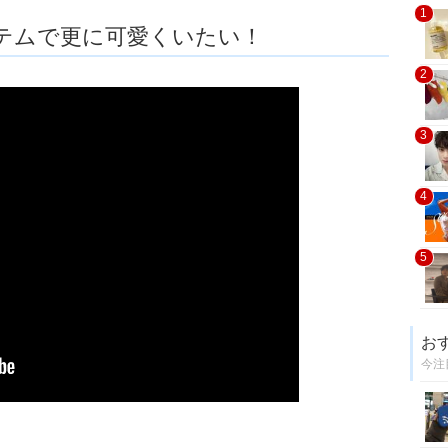
1
テムで更に可愛くいたい！
2
3
4
5
お
今注