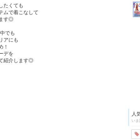
したくても
テムで着こなして
ます◎
の中でも
リアにも
め！
ーデを
て紹介します◎
人
いま