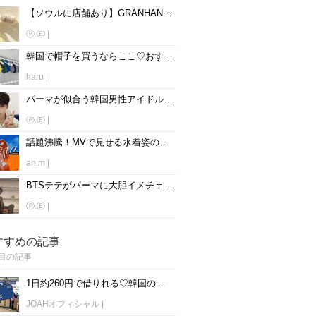
【ソウルに店舗あり】GRANHAND(グランハンド)の香水全12種類解説♡人気の香りは？
Ⓟ.Ⓔ
|
韓国で帽子を買うならここ♡おすすめ帽子ショップ6選！
haru
|
パーマが似合う韓国男性アイドル10人！子犬みたいで可愛い♡
Ⓟ.Ⓔ
|
話題沸騰！MVで見せる水着姿の韓国女性アイドル達にみんな釘付け♡
an.m
|
BTSテテがパーマに大胆イメチェン！歴代パーマとやり方も紹介♡
Ⓟ.Ⓔ
|
すすめの記事
目の記事
1日約260円で借りれる♡韓国のWiFiレンタルおすすめ「WiFi弁当(WiFi Dosirak)」
JOAHオフィシャル
|