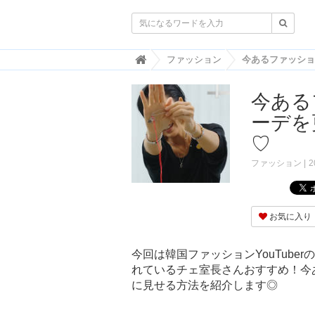

韓
ファッション
国
ト
今ある
レ
ン
ーデを
ド
情
♡
報
・
ファッション
2
韓
国
ま
と
お気に入り
め
J
今回は韓国ファッションYouTub
O
れているチェ室長さんおすすめ！今
A
に見せる方法を紹介します◎
H
-
ジ