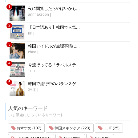
1
夜に閲覧したらやばいかも...
annhaksoon
|
2
【日本語あり】韓国で人気...
riri
|
3
韓国アイドルが生理事情に...
choa
|
4
今流行ってる「ラベルステ...
ユコ
|
5
韓国で流行中のバランスゲ...
Ⓟ.Ⓔ
|
人気のキーワード
いま話題になっているキーワード
おすすめ (107)
韓国スキンケア (223)
ILLIT (25)