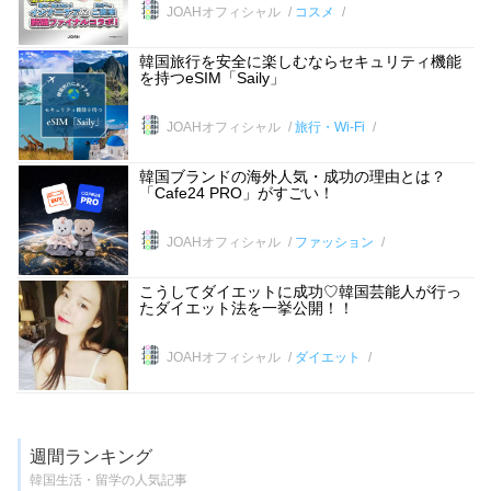
JOAHオフィシャル
コスメ
韓国旅行を安全に楽しむならセキュリティ機能
を持つeSIM「Saily」
JOAHオフィシャル
旅行・Wi-Fi
韓国ブランドの海外人気・成功の理由とは？
「Cafe24 PRO」がすごい！
JOAHオフィシャル
ファッション
こうしてダイエットに成功♡韓国芸能人が行っ
たダイエット法を一挙公開！！
JOAHオフィシャル
ダイエット
週間ランキング
韓国生活・留学の人気記事