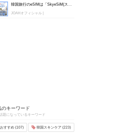
韓国旅行のeSIMは「SkyeSiM(スカイイーシム)」！1日単位で最安値380円から利用可能！
JOAHオフィシャル
|
気のキーワード
話題になっているキーワード
おすすめ (107)
韓国スキンケア (223)