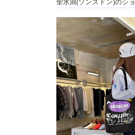
聖水洞(ソンスドン)のシ
ョ
ア
-