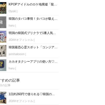
KPOPアイドルのロケ地廃墟「龍馬ランド」とは？MV紹介、一般人も入場可能！
Oyuki
|
韓国のタバコ事情！タバコが吸える場所や注意点をご紹介！
haru
|
明洞の韓国式プリクラで1番人気はここ！「フォトシグネチャー(포토시그니처)」
JOAHオフィシャル
|
韓国最恐心霊スポット「コンジアム精神病院」の廃墟がヤバすぎる…。【画像有】
annhaksoon
|
カカオタクシーアプリの使い方♡韓国旅行で便利＆安心！
haru
|
すすめの記事
目の記事
1日約260円で借りれる♡韓国のWiFiレンタルおすすめ「WiFi弁当(WiFi Dosirak)」
JOAHオフィシャル
|