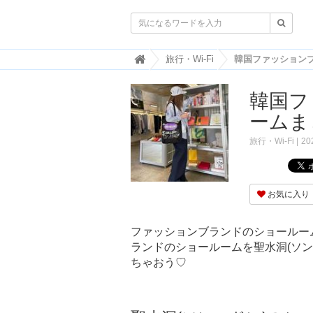

韓
旅行・Wi-Fi
国
ト
韓国フ
レ
ン
ームま
ド
情
旅行・Wi-Fi
20
報
・
韓
国
お気に入り
ま
と
め
ファッションブランドのショールー
ランドのショールームを聖水洞(ソ
J
O
ちゃおう♡
A
H
-
ジ