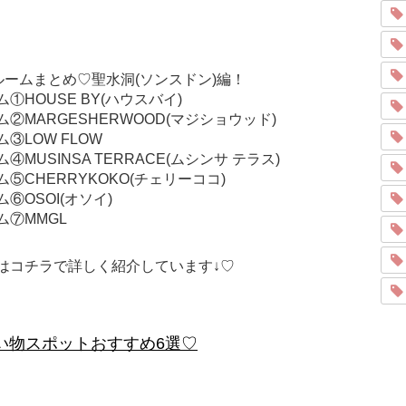
ームまとめ♡聖水洞(ソンスドン)編！
HOUSE BY(ハウスバイ)
MARGESHERWOOD(マジショウッド)
LOW FLOW
USINSA TERRACE(ムシンサ テラス)
CHERRYKOKO(チェリーココ)
OSOI(オソイ)
⑦MMGL
はコチラで詳しく紹介しています↓♡
い物スポットおすすめ6選♡