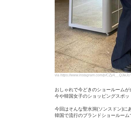
via
https://www.instagram.com/p/CZyA__QJwJc/
おしゃれで今どきのショールームがた
今や韓国女子のショッピングスポッ
今回はそんな聖水洞(ソンスドン)に
韓国で流行のブランドショールーム