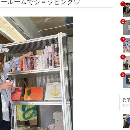
ョールームでショッピング♡
1
2
3
4
5
お
今注