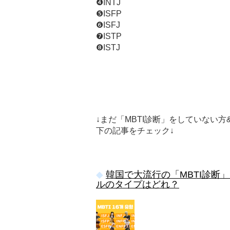
❹INTJ
❺ISFP
❻ISFJ
❼ISTP
❽ISTJ
↓まだ「MBTI診断」をしていない
下の記事をチェック↓
韓国で大流行の「MBTI診断
ルのタイプはどれ？