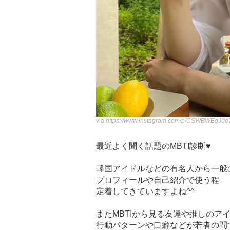
via
https://www.instagram.com/p/CSWBWEqJ0e
最近よく聞く話題のMBTI診断♥
韓国アイドルなどの有名人から一般
プロフィールや自己紹介で使う程
定着してきていますよね^^
またMBTIから見る友達や推しのア
行動パターンや口癖などが若者の間