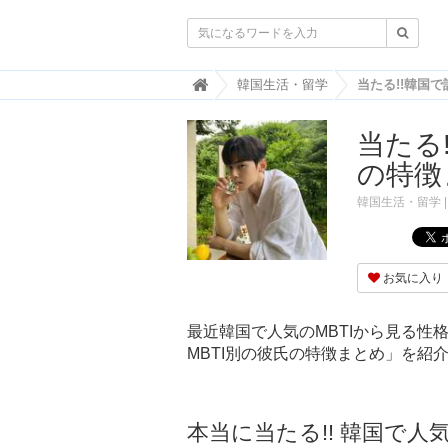

韓
韓国生活・留学
国
ト
当たる
レ
ン
の特徴
ド
情
韓国生活・留学
報
・
韓
国
お気に入り
ま
と
め
最近韓国で人気のMBTIから見る
MBTI別の彼氏の特徴まとめ」を紹
J
O
A
H
-
本当に当たる!! 韓国で人気
ジ