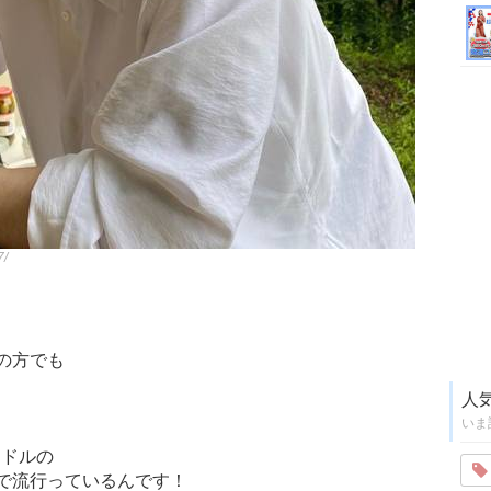
7/
の方でも
人
いま
イドルの
で流行っているんです！