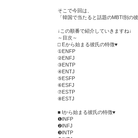
そこで今回は、
「韓国で当たると話題のMBTI別の
↓この順番で紹介していきますね↓
～目次～
□ Eから始まる彼氏の特徴♥
①ENFP
②ENFJ
③ENTP
④ENTJ
⑤ESFP
⑥ESFJ
⑦ESTP
⑧ESTJ
■ Iから始まる彼氏の特徴♥
❶INFP
❷INFJ
❸INTP