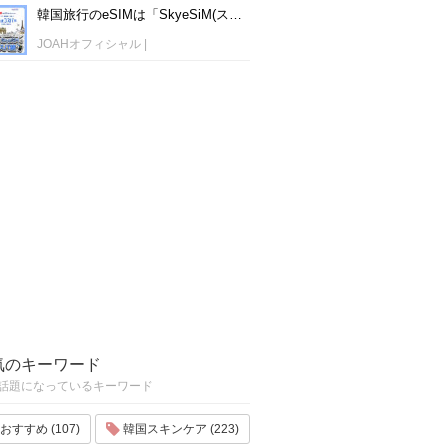
韓国旅行のeSIMは「SkyeSiM(スカイイーシム)」！1日単位で最安値380円から利用可能！
JOAHオフィシャル
|
気のキーワード
話題になっているキーワード
おすすめ (107)
韓国スキンケア (223)