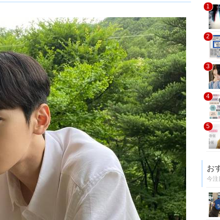
1
2
3
4
5
お
今注