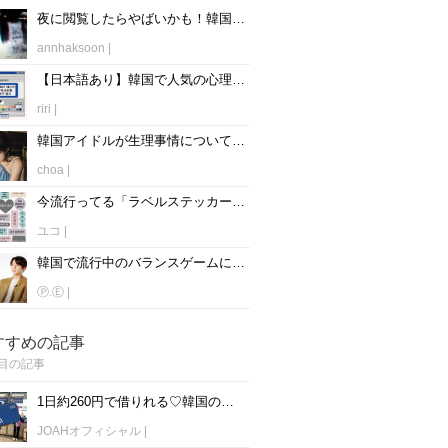
夜に閲覧したらやばいかも！韓国で超有名な心霊スポット5選！
annhaksoon
|
【日本語あり】韓国で人気の心理テストサイトまとめ♡
riri
|
韓国アイドルが生理事情について赤裸々に語る！
choa
|
今流行ってる「ラベルステッカーテスト(라벨스티커 테스트)」質問日本語翻訳付きで紹介！
ユコ
|
韓国で流行中のバランスゲームに挑戦してみよう♡人気の質問20個をピックアップ！
Ⓟ.Ⓔ
|
すすめの記事
目の記事
1日約260円で借りれる♡韓国のWiFiレンタルおすすめ「WiFi弁当(WiFi Dosirak)」
JOAHオフィシャル
|