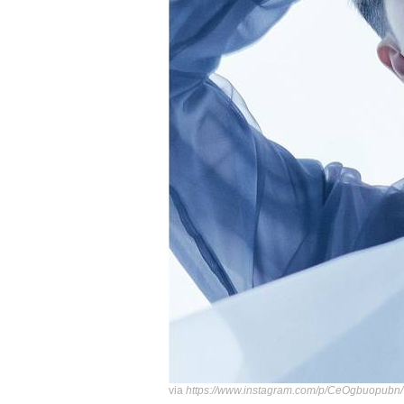
via
https://www.instagram.com/p/CeOgbuopubn/