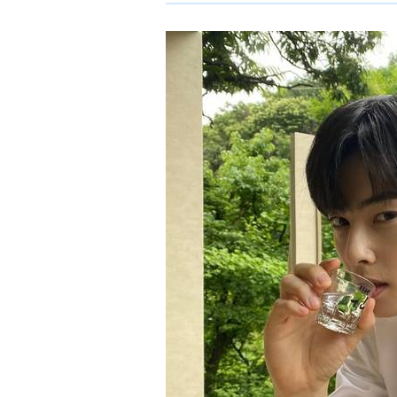
ョ
ア
-