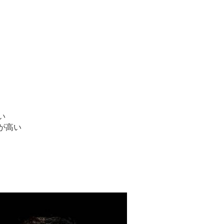
い
が高い