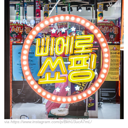
via
https://www.instagram.com/p/BkhU3ucA7mL/