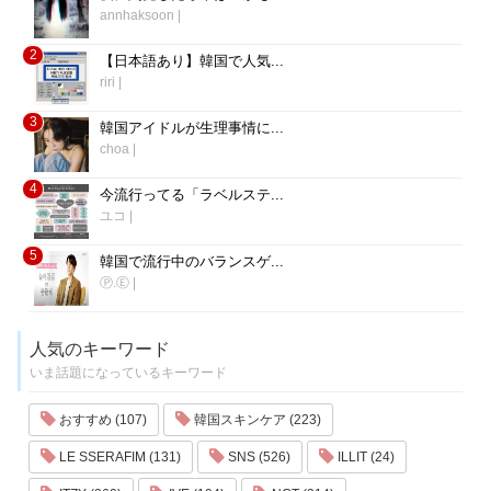
annhaksoon
|
2
【日本語あり】韓国で人気...
riri
|
3
韓国アイドルが生理事情に...
choa
|
4
今流行ってる「ラベルステ...
ユコ
|
5
韓国で流行中のバランスゲ...
Ⓟ.Ⓔ
|
人気のキーワード
いま話題になっているキーワード
おすすめ (107)
韓国スキンケア (223)
LE SSERAFIM (131)
SNS (526)
ILLIT (24)