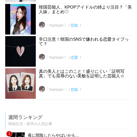
韓国芸能人、KPOPアイドルの姉より注目？「美
人妹」まとめ♡
♡haniyan♡
芸能
辛口注意！韓国のSNSで嫌われる恋愛タイプっ
て？
♡haniyan♡
恋愛
真の美人とはこのこと！盛りにくい「証明写
真」でも屈辱のない美貌を証明した芸能人☆
♡haniyan♡
芸能
週間ランキング
韓国生活・留学の人気記事
1
夜に閲覧したらやばいかも...