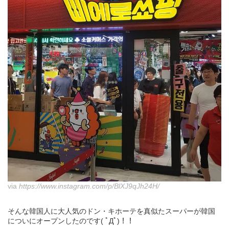
via
https://www.instagram.com/p/BlXJ9qJh24H/
そんな韓国人に大人気のドン・キホーテを真似たスーパーが韓国
についにオープンしたのです( ﾟДﾟ)！！