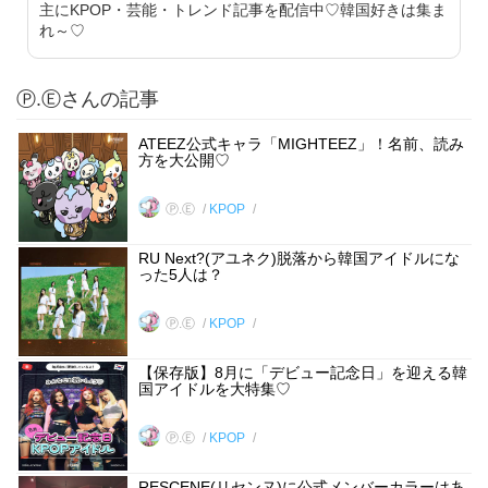
主にKPOP・芸能・トレンド記事を配信中♡韓国好きは集ま
れ～♡
Ⓟ.Ⓔさんの記事
ATEEZ公式キャラ「MIGHTEEZ」！名前、読み
方を大公開♡
Ⓟ.Ⓔ
KPOP
RU Next?(アユネク)脱落から韓国アイドルにな
った5人は？
Ⓟ.Ⓔ
KPOP
【保存版】8月に「デビュー記念日」を迎える韓
国アイドルを大特集♡
Ⓟ.Ⓔ
KPOP
RESCENE(リセンヌ)に公式メンバーカラーはあ