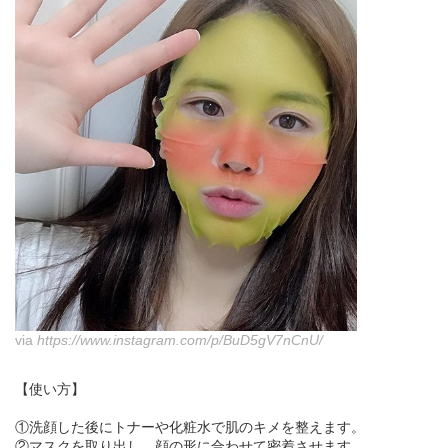
via
https://www.instagram.com/p/BuD5gV7nCnU/
【使い方】
①洗顔した後にトナーや化粧水で肌のキメを整えます。
②マスクを取り出し、顔の形に合わせて密着させます。