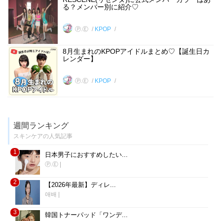
る？メンバー別に紹介♡
Ⓟ.Ⓔ
KPOP
8月生まれのKPOPアイドルまとめ♡【誕生日カ
レンダー】
Ⓟ.Ⓔ
KPOP
週間ランキング
スキンケアの人気記事
1
日本男子におすすめしたい...
Ⓟ.Ⓔ
|
2
【2026年最新】ディレ...
애배
|
3
韓国トナーパッド「ワンデ...