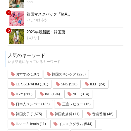
bon
|
4
韓国マスクパック『I&#...
いしづはるか
|
5
2026年最新版！韓国薬...
おひな
|
人気のキーワード
いま話題になっているキーワード
おすすめ (107)
韓国スキンケア (223)
LE SSERAFIM (131)
SNS (526)
ILLIT (24)
ITZY (260)
IVE (194)
NCT (314)
日本人メンバー (135)
正直レビュー (16)
韓国女子 (1,675)
韓国皮膚科 (11)
音楽番組 (46)
Hearts2Hearts (11)
インスタグラム (544)