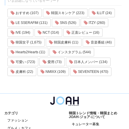
いま話題になっているキーワード
おすすめ (107)
韓国スキンケア (223)
ILLIT (24)
LE SSERAFIM (131)
SNS (526)
ITZY (260)
IVE (194)
NCT (314)
正直レビュー (16)
韓国女子 (1,675)
韓国皮膚科 (11)
音楽番組 (46)
Hearts2Hearts (11)
インスタグラム (544)
可愛い (723)
愛用 (73)
日本人メンバー (134)
皮膚科 (22)
NMIXX (109)
SEVENTEEN (470)
カテゴリ
韓国トレンド情報・韓国まとめ
JOAH-ジョア-について
ファッション
キュレーター募集
グルメ・カフェ