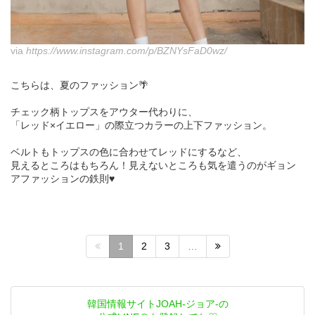
via
https://www.instagram.com/p/BZNYsFaD0wz/
こちらは、夏のファッション🌴
チェック柄トップスをアウター代わりに、
「レッド×イエロー」の際立つカラーの上下ファッション。
ベルトもトップスの色に合わせてレッドにするなど、
見えるところはもちろん！見えないところも気を遣うのがギョン
アファッションの鉄則♥
1
2
3
…
韓国情報サイトJOAH-ジョア-の