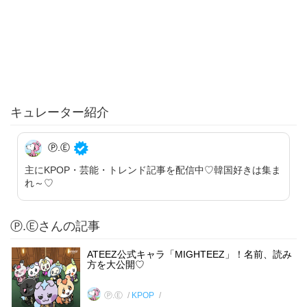
キュレーター紹介
Ⓟ.Ⓔ
主にKPOP・芸能・トレンド記事を配信中♡韓国好きは集ま
れ～♡
Ⓟ.Ⓔさんの記事
ATEEZ公式キャラ「MIGHTEEZ」！名前、読み
方を大公開♡
Ⓟ.Ⓔ
KPOP