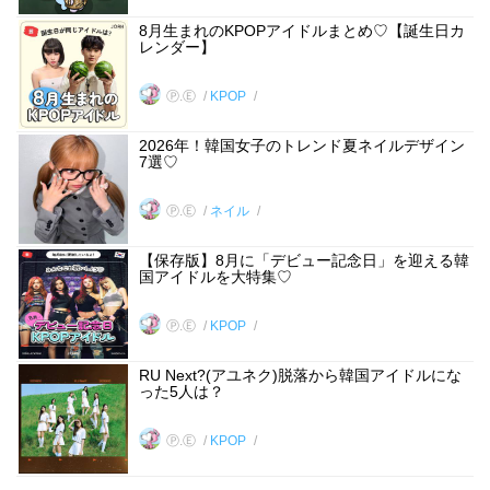
8月生まれのKPOPアイドルまとめ♡【誕生日カ
レンダー】
Ⓟ.Ⓔ
KPOP
2026年！韓国女子のトレンド夏ネイルデザイン
7選♡
Ⓟ.Ⓔ
ネイル
【保存版】8月に「デビュー記念日」を迎える韓
国アイドルを大特集♡
Ⓟ.Ⓔ
KPOP
RU Next?(アユネク)脱落から韓国アイドルにな
った5人は？
Ⓟ.Ⓔ
KPOP