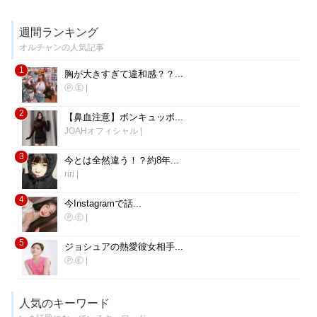
週間ランキング
オルチャンの人気記事
1
胸が大きすぎて違和感？？...
Ⓟ.Ⓔ
|
2
【鼻血注意】ボンキュッボ...
JOAHオフィシャル
|
3
今とは全然違う！？約8年...
riri
|
4
今Instagramで話...
Ⓟ.Ⓔ
|
5
ジョシュアの熱愛彼女相手...
Ⓟ.Ⓔ
|
人気のキーワード