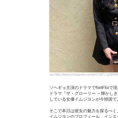
via
https://www.instagram.com/p/Cm87CqNBM9r
ソヘギョ主演のドラマでNetFlix
ドラマ『ザ・グローリー ～輝かし
している女優イムジヨンが今韓国で
そこで本日は彼女の魅力を探るべく
イムジヨンのプロフィール、インス