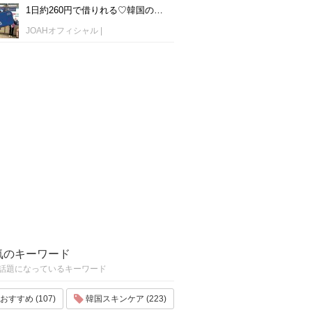
1日約260円で借りれる♡韓国のWiFiレンタルおすすめ「WiFi弁当(WiFi Dosirak)」
JOAHオフィシャル
|
気のキーワード
話題になっているキーワード
おすすめ (107)
韓国スキンケア (223)