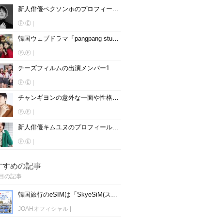
新人俳優ペクソンホのプロフィール詳細！インスタ、出演ドラマ、熱愛彼女は？
Ⓟ.Ⓔ
|
韓国ウェブドラマ「pangpang studio」女性キャストのプロフィール♡インスタは？
Ⓟ.Ⓔ
|
チーズフィルムの出演メンバー10人のプロフィールとSNSを紹介♡
Ⓟ.Ⓔ
|
チャンギヨンの意外な一面や性格、熱愛や整形について徹底解剖！
Ⓟ.Ⓔ
|
新人俳優キムユヌのプロフィール紹介！インスタ、出演ドラマ、兵役は？
Ⓟ.Ⓔ
|
すすめの記事
目の記事
韓国旅行のeSIMは「SkyeSiM(スカイイーシム)」！1日単位で最安値380円から利用可能！
JOAHオフィシャル
|