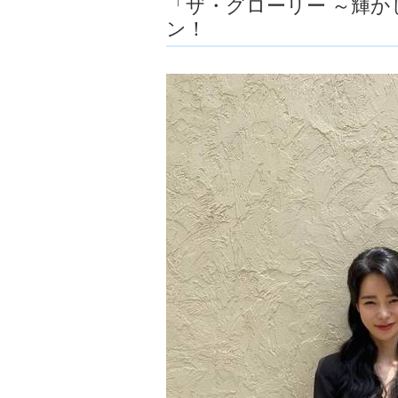
「ザ・グローリー ～輝
ョ
ン！
ア
-