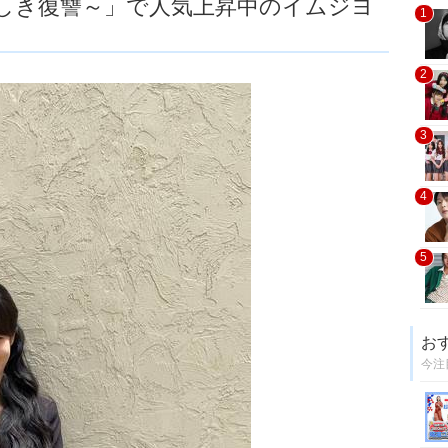
かしき復讐～」で人気上昇中のイムジヨ
1
2
3
4
5
お
今注