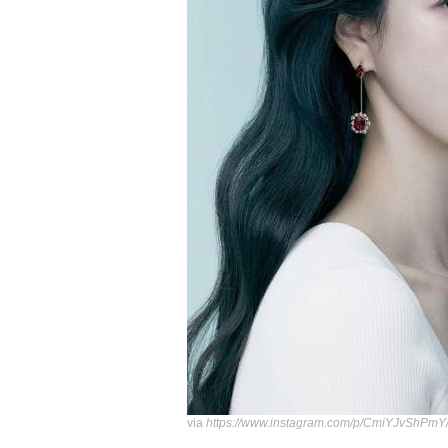
via
https://www.instagram.com/p/CmiYJvShPmY