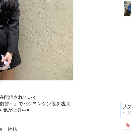
/
で現在配信されている
き復讐～』でパクヨンジン役を熱演
人
人気が上昇中♥
いま
、
タ、性格、