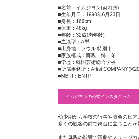
■名前：イムジヨン(임지연)
■生年月日：1990年6月23日
■身長：166cm
■体重：48kg
■年齢：32歳(満年齢)
■血液型：A型
■出身地：ソウル 特別市
■家族構成：両親、姉、弟
■学歴：韓国芸術総合学校
■所属事務所：Artist COMPANY(※
■MBTI：ENTP
イムジヨンの公式インスタグラム
幼少期から学校の行事や教会のピア
多くの観客の前で舞台に立つことが
また母親の影響で演劇やミュージカ