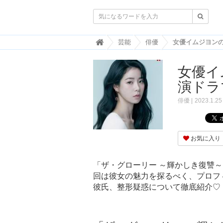

韓
芸能
俳優
国
ト
女優イ
レ
ン
演ドラ
ド
情
俳優
2023.1.25
報
・
韓
国
お気に入り
ま
と
め
「ザ・グローリー ～輝かしき復讐
回は彼女の魅力を探るべく、プロフ
J
O
彼氏、整形疑惑について徹底紹介♡
A
H
-
ジ