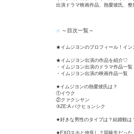
出演ドラマ映画作品、熱愛彼氏、整
～目次一覧～
★イムジヨンのプロフィール！イン
★イムジヨン出演の作品を紹介♡
・イムジヨン出演のドラマ作品一覧
・イムジヨン出演の映画作品一覧
★イムジヨンの熱愛彼氏は？
①イウク
②クァクシヤン
③ZE:A パクヒョンシク
★好きな男性のタイプは？結婚観は
★EXOスホと仲良し？同級生だった