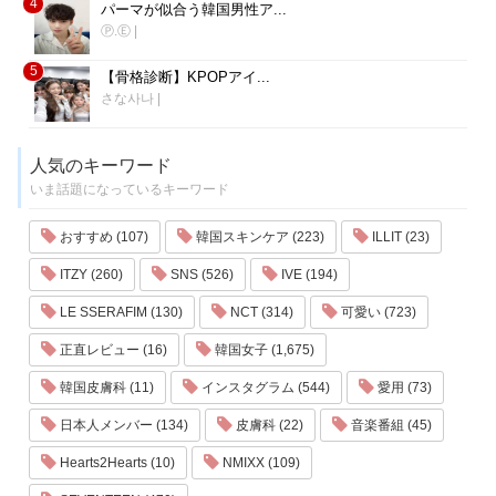
4
パーマが似合う韓国男性ア...
Ⓟ.Ⓔ
|
5
【骨格診断】KPOPアイ...
さな사나
|
人気のキーワード
いま話題になっているキーワード
おすすめ (107)
韓国スキンケア (223)
ILLIT (23)
ITZY (260)
SNS (526)
IVE (194)
LE SSERAFIM (130)
NCT (314)
可愛い (723)
正直レビュー (16)
韓国女子 (1,675)
韓国皮膚科 (11)
インスタグラム (544)
愛用 (73)
日本人メンバー (134)
皮膚科 (22)
音楽番組 (45)
Hearts2Hearts (10)
NMIXX (109)