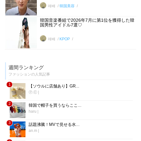
애배
韓国美容
韓国音楽番組で2026年7月に第1位を獲得した韓
国男性アイドル7選♡
애배
KPOP
週間ランキング
ファッションの人気記事
1
【ソウルに店舗あり】GR...
Ⓟ.Ⓔ
|
2
韓国で帽子を買うならここ...
haru
|
3
話題沸騰！MVで見せる水...
an.m
|