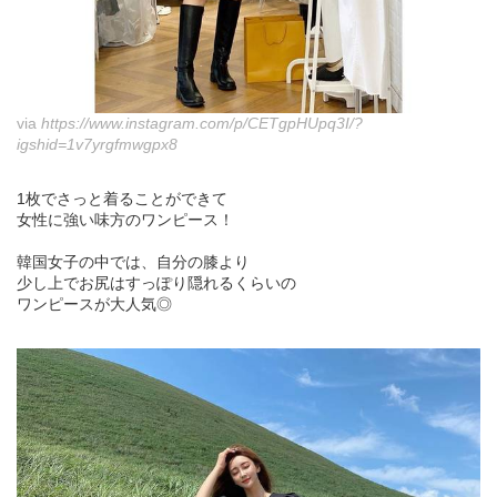
via
https://www.instagram.com/p/CETgpHUpq3I/?
igshid=1v7yrgfmwgpx8
1枚でさっと着ることができて
女性に強い味方のワンピース！
韓国女子の中では、自分の膝より
少し上でお尻はすっぽり隠れるくらいの
ワンピースが大人気◎