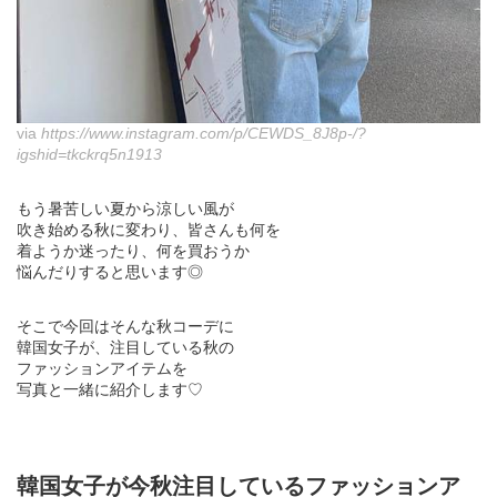
via
https://www.instagram.com/p/CEWDS_8J8p-/?
igshid=tkckrq5n1913
もう暑苦しい夏から涼しい風が
吹き始める秋に変わり、皆さんも何を
着ようか迷ったり、何を買おうか
悩んだりすると思います◎
そこで今回はそんな秋コーデに
韓国女子が、注目している秋の
ファッションアイテムを
写真と一緒に紹介します♡
韓国女子が今秋注目しているファッションア