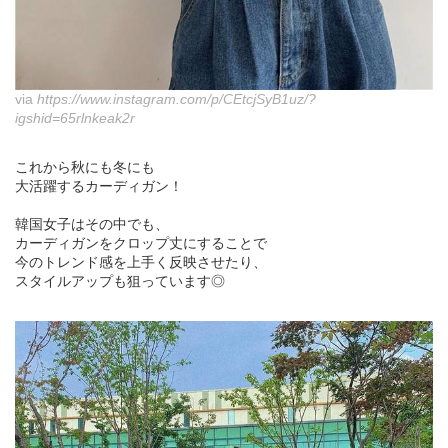
via
https://www.instagram.com/p/CEtcjSyB1uz/?
igshid=65rlnkeak2r
これから秋にも冬にも
大活躍するカーディガン！
韓国女子はその中でも、
カーディガンをクロップ丈にすることで
今のトレンド感を上手く反映させたり、
スタイルアップも狙っています◎