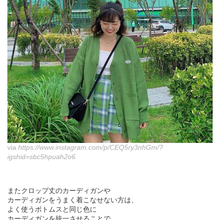
via
https://www.instagram.com/p/CEQ5ry3nhGm/?
igshid=sbc5hpuah2o6
またクロップ丈のカーディガンや
カーディガンをうまく着こなせない方は、
よく使うボトムスと同じ色に
カーディガンを統一させることで、