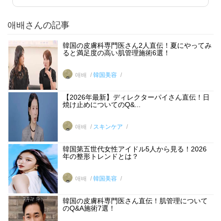
애배さんの記事
韓国の皮膚科専門医さん2人直伝！夏にやってみ
ると満足度の高い肌管理施術6選！
애배
韓国美容
【2026年最新】ディレクターパイさん直伝！日
焼け止めについてのQ&...
애배
スキンケア
韓国第五世代女性アイドル5人から見る！2026
年の整形トレンドとは？
애배
韓国美容
韓国の皮膚科専門医さん直伝！肌管理について
のQ&A施術7選！