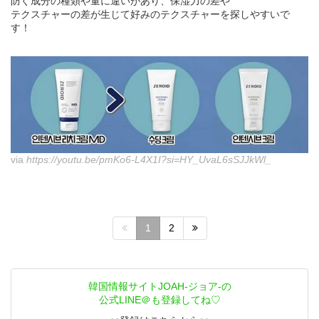
防ぐ成分の種類や量に違いがあり、保湿力の差や
テクスチャーの差が生じて好みのテクスチャーを探しやすいで
す！
via
https://youtu.be/pmKo6-L4X1I?si=HY_UvaL6sSJJkWl_
1
2
韓国情報サイトJOAH-ジョア-の
公式LINE＠も登録してね♡