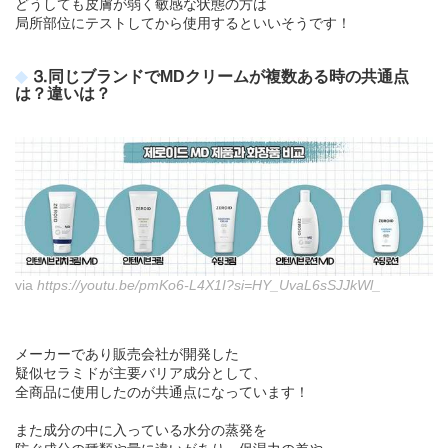
どうしても皮膚が弱く敏感な状態の方は
局所部位にテストしてから使用するといいそうです！
⒊同じブランドでMDクリームが複数ある時の共通点
は？違いは？
via
https://youtu.be/pmKo6-L4X1I?si=HY_UvaL6sSJJkWl_
メーカーであり販売会社が開発した
疑似セラミドが主要バリア成分として、
全商品に使用したのが共通点になっています！
また成分の中に入っている水分の蒸発を