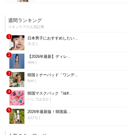
週間ランキング
スキンケアの人気記事
1
日本男子におすすめしたい...
Ⓟ.Ⓔ
|
2
【2026年最新】ディレ...
애배
|
3
韓国トナーパッド「ワンデ...
bon
|
4
韓国マスクパック『I&#...
いしづはるか
|
5
2026年最新版！韓国薬...
おひな
|