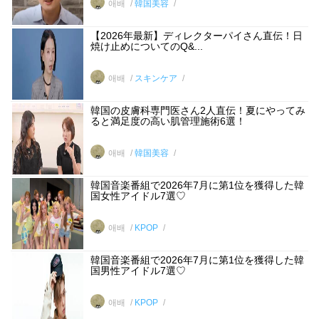
애배
韓国美容
【2026年最新】ディレクターパイさん直伝！日
焼け止めについてのQ&...
애배
スキンケア
韓国の皮膚科専門医さん2人直伝！夏にやってみ
ると満足度の高い肌管理施術6選！
애배
韓国美容
韓国音楽番組で2026年7月に第1位を獲得した韓
国女性アイドル7選♡
애배
KPOP
韓国音楽番組で2026年7月に第1位を獲得した韓
国男性アイドル7選♡
애배
KPOP