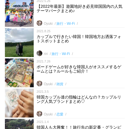
2022.5.26
【2022年最新】遊園地好き必見韓国国内の人気
テーマパークまとめ♪
Oyuki
旅行・Wi-Fi
2021.8.25
カップルで行きたい韓国！韓国地方お洒落フォ
トスポットまとめ
riri
旅行・Wi-Fi
2021.7.26
ボードゲームが好きな韓国人がオススメするゲ
ームとは？ルールもご紹介！
Oyuki
雑貨
2021.3.5
韓国カップル達の指輪はどんなの？カップルリ
ング人気ブランドまとめ♡
Oyuki
恋愛
2021.1.4
韓国人も大興奮！！旅行先の新定番・グランピ