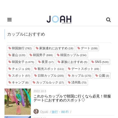
カップルにおすすめ
韓国旅行
家族連れにおすすめ
デート
(782)
(19)
(109)
釜山
韓国男子
韓国カップル
(120)
(699)
(234)
韓国女子
夜景
家族におすすめ
SNS
(1,675)
(17)
(5)
(526)
チェジュ
観光スポット
デートスポット
(26)
(111)
(49)
スポット
日韓カップル
カップル
公園
(57)
(205)
(170)
(3)
キャンプ
カップルルック
済州島
(8)
(27)
(73)
2022.10.3
これからカップルで韓国に行くなら必見！韓服
デートにおすすめのスポット♡
Oyuki
旅行・Wi-Fi