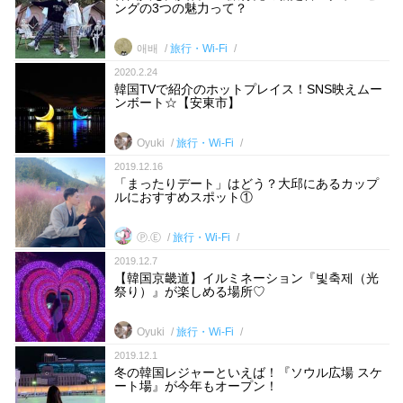
ングの3つの魅力って？
애배
旅行・Wi-Fi
2020.2.24
韓国TVで紹介のホットプレイス！SNS映えムー
ンボート☆【安東市】
Oyuki
旅行・Wi-Fi
2019.12.16
「まったりデート」はどう？大邱にあるカップ
ルにおすすめスポット①
Ⓟ.Ⓔ
旅行・Wi-Fi
2019.12.7
【韓国京畿道】イルミネーション『빛축제（光
祭り）』が楽しめる場所♡
Oyuki
旅行・Wi-Fi
2019.12.1
冬の韓国レジャーといえば！『ソウル広場 スケ
ート場』が今年もオープン！