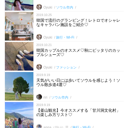
Oyuki
ソウル市内
2019.10.25
韓国で流行のグランピング！レトロでオシャレ
なキャラバン施設をご紹介♡
Oyuki
旅行・Wi-Fi
2019.10.21
韓国カップルのオススメ♡秋にピッタリのカッ
プルシューズ♡
Oyuki
ファッション
2019.9.19
天気がいい日には歩いてソウルを感じよう！ソ
ウル散歩道4選♡
riri
ソウル市内
2019.9.19
【釜山観光】今オススメする「甘川洞文化村」
の楽しみ方リスト♡
anna（안나）🐰
旅行・Wi-Fi